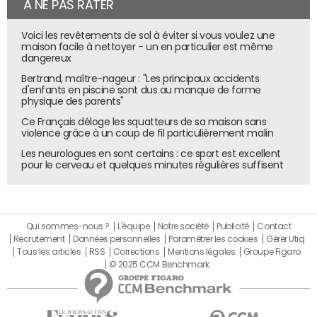
À NE PAS RATER
Voici les revêtements de sol à éviter si vous voulez une
maison facile à nettoyer - un en particulier est même
dangereux
Bertrand, maître-nageur : "Les principaux accidents
d'enfants en piscine sont dus au manque de forme
physique des parents"
Ce Français déloge les squatteurs de sa maison sans
violence grâce à un coup de fil particulièrement malin
Les neurologues en sont certains : ce sport est excellent
pour le cerveau et quelques minutes régulières suffisent
Qui sommes-nous ?
L'équipe
Notre société
Publicité
Contact
Recrutement
Données personnelles
Paramétrer les cookies
Gérer Utiq
Tous les articles
RSS
Corrections
Mentions légales
Groupe Figaro
© 2025 CCM Benchmark