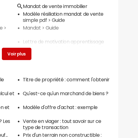
Mandat de vente immobilier
Modèle résiliation mandat de vente
simple pdf
> Guide
te
>
Mandat
> Guide
Lettre de motivation apprentissage
vente
> Accueil - Lettre de motivation
le
Titre de propriété : comment l'obtenir
lcul et
Qu'est-ce qu'un marchand de biens ?
on et
Modèle d'offre d'achat : exemple
? Les
Vente en viager : tout savoir sur ce
type de transaction
f...
Prix d'un terrain non constructible :