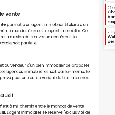
03 s
Cha
de vente
bon
res
nte
permet à un agent immobilier titulaire d'un
même mandat à un autre agent immobilier. Ce
21 se
Web
ra la mission de trouver un acquéreur. La
per
tale, soit partielle.
t au vendeur d'un bien immobilier de proposer
entes agences immobilières, soit par lui-même. Le
évu pour une durée variant de trois à six mois
lusif
f
est à mi-chemin entre le mandat de vente
if. L'agent immobilier se réserve l'exclusivité de