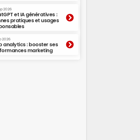
ep 2026
tGPT et IA génératives :
nes pratiques et usages
ponsables
p 2026
 analytics : booster ses
formances marketing