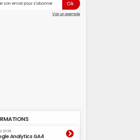
Voir un exemple
RMATIONS
oû 2026
gle Analytics GA4