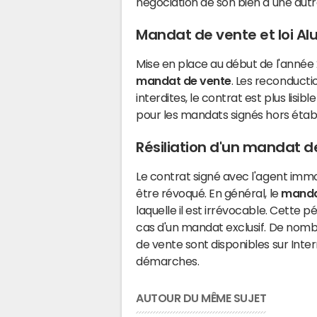
négociation de son bien à une aut
Mandat de vente et loi Alu
Mise en place au début de l'année 20
mandat de vente
. Les reconducti
interdites, le contrat est plus lisib
pour les mandats signés hors établ
Résiliation d'un mandat d
Le contrat signé avec l'agent immobi
être révoqué. En général, le
manda
laquelle il est irrévocable. Cette p
cas d'un mandat exclusif. De nomb
de vente sont disponibles sur Inte
démarches.
AUTOUR DU MÊME SUJET