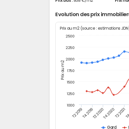
Prix bas :
938 €/m2
Prix ha
Evolution des prix immobilier
Prix au m2 (source : estimations JD
2500
2250
2000
Prix au m2
1750
1500
1250
1000
T4
T2 2020
T4 2020
T2 2019
T2 2021
T4 2019
Gard