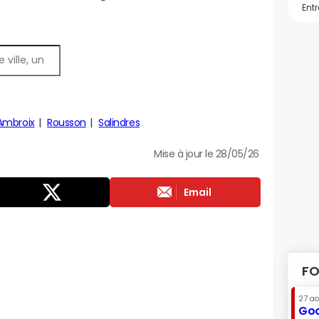
Ambroix
Rousson
Salindres
Mise à jour le 28/05/26
Email
FO
27 a
Goo