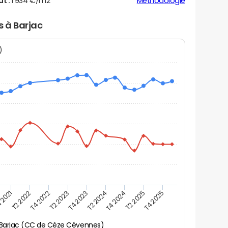
ut :
1 934 €/m2
Méthodologie
s à Barjac
N)
 2021
T2 2025
T4 2023
T2 2022
T4 2025
T2 2024
T4 2022
T4 2024
T2 2023
Barjac (CC de Cèze Cévennes)