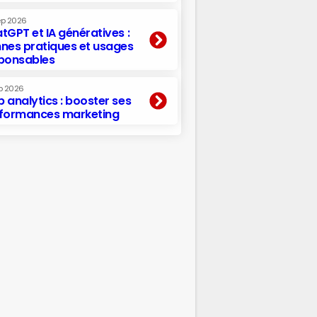
ep 2026
tGPT et IA génératives :
nes pratiques et usages
ponsables
p 2026
 analytics : booster ses
formances marketing