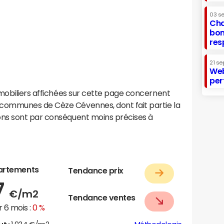
03 s
Cha
bon
res
21 se
Web
per
mobiliers affichées sur cette page concernent
communes de Cèze Cévennes, dont fait partie la
ns sont par conséquent moins précises à
artements
Tendance prix
7
€/m2
Tendance ventes
 6 mois :
0 %