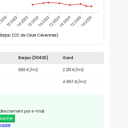
 2021
T2 2025
T4 2023
T2 2022
T4 2025
T2 2024
T4 2022
T4 2024
T2 2023
Barjac (CC de Cèze Cévennes)
Barjac (30430)
Gard
683 €/m2
2 251 €/m2
4 867 €/m2
directement par e-mail.
abonne
tialité