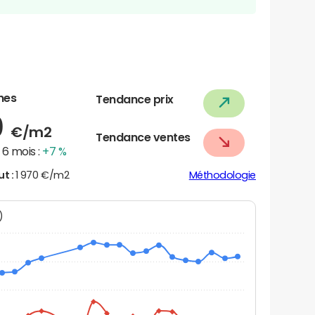
nes
Tendance prix
0
€/m2
Tendance ventes
6 mois :
+7 %
ut :
1 970 €/m2
Méthodologie
N)