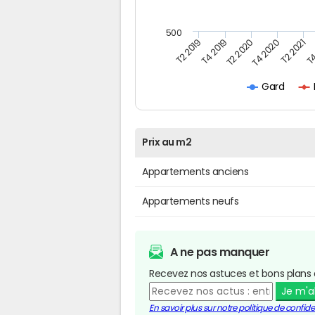
500
T4
T2 2020
T4 2020
T2 2019
T2 2021
T4 2019
Gard
Prix au m2
Appartements anciens
Appartements neufs
A ne pas manquer
Recevez nos astuces et bons plans 
Je m'
En savoir plus sur notre politique de confiden