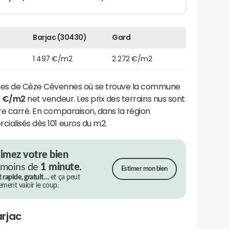
Barjac (30430)
Gard
1 497 €/m2
2 272 €/m2
s de Cèze Cévennes où se trouve la commune
2 €/m2
net vendeur. Les prix des terrains nus sont
tre carré. En comparaison, dans la région
cialisés dès 101 euros du m2.
timez votre bien
 moins de
1 minute.
Estimer mon bien
t rapide, gratuit…
et ça peut
rement valoir le coup.
rjac