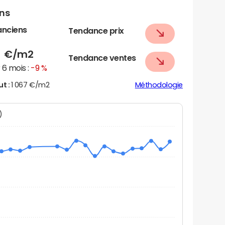
ens
anciens
Tendance prix
3
€/m2
Tendance ventes
6 mois :
-9 %
ut :
1 067 €/m2
Méthodologie
N)