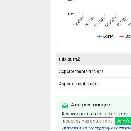
1250
T4
T2 2020
T4 2020
T2 2019
T2 2021
T4 2019
Ba
Loiret
Prix au m2
Appartements anciens
Appartements neufs
A ne pas manquer
Recevez nos astuces et bons plans 
Je m'
En savoir plus sur notre politique de confiden