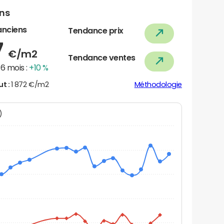
ens
anciens
Tendance prix
7
€/m2
Tendance ventes
6 mois :
+10 %
ut :
1 872 €/m2
Méthodologie
N)