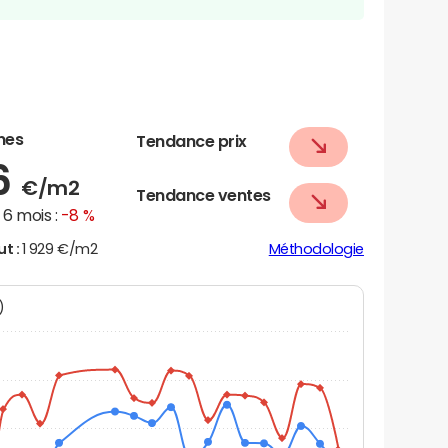
nes
Tendance prix
6
€/m2
Tendance ventes
6 mois :
-8 %
ut :
1 929 €/m2
Méthodologie
N)