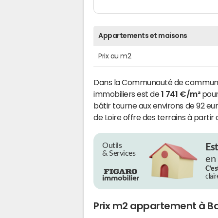
Appartements et maisons
Prix au m2
Dans la Communauté de communes de
immobiliers est de
1 741 €/m²
pour 
bâtir tourne aux environs de 92 eu
de Loire offre des terrains à partir
Outils
Es
& Services
en
C’es
clai
Prix m2 appartement à B