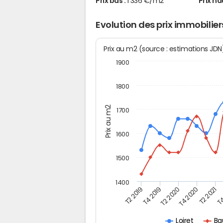
Prix bas :
1 336 €/m2
Prix ha
Evolution des prix immobilier
Prix au m2 (source : estimations JD
1900
1800
Prix au m2
1700
1600
1500
1400
T4
T4 2019
T2 2021
T2 2019
T4 2020
T2 2020
Ba
Loiret