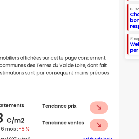
03 s
Cha
bon
res
21 se
Web
per
mobiliers affichées sur cette page concernent
ommunes des Terres du Val de Loire, dont fait
estimations sont par conséquent moins précises
artements
Tendance prix
3
€/m2
Tendance ventes
6 mois :
-5 %