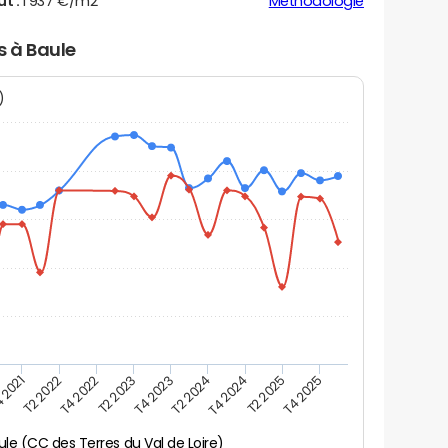
ut :
1 937 €/m2
Méthodologie
s à Baule
N)
 2021
T2 2025
T2 2023
T4 2024
T4 2022
T2 2024
T2 2022
T4 2025
T4 2023
ule (CC des Terres du Val de Loire)