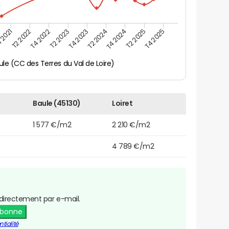
 2021
T2 2025
T4 2023
T2 2022
T4 2025
T2 2024
T4 2022
T4 2024
T2 2023
ule (CC des Terres du Val de Loire)
Baule (45130)
Loiret
1 577 €/m2
2 210 €/m2
4 789 €/m2
directement par e-mail.
abonne
tialité