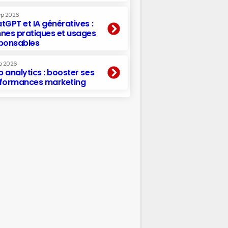
ep 2026
tGPT et IA génératives :
nes pratiques et usages
ponsables
p 2026
 analytics : booster ses
formances marketing