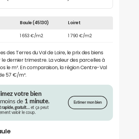
Baule (45130)
Loiret
1 653 €/m2
1 790 €/m2
s Terres du Val de Loire, le prix des biens
le dernier trimestre. La valeur des parcelles à
ros le m². En comparaison, la région Centre-Val
 de 57 €/m².
timez votre bien
 moins de
1 minute.
Estimer mon bien
t rapide, gratuit…
et ça peut
rement valoir le coup.
aule