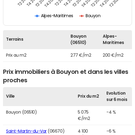
T2 2022
T2 2023
T2 2024
T4 2019
T4 2020
T4 2021
T4 2022
T4 2023
T2 2019
T2 2020
T2 2021
Alpes-Maritimes
Bouyon
Bouyon
Alpes-
Terrains
(06510)
Maritimes
Prix au m2
277 €/m2
200 €/m2
Prix immobiliers à Bouyon et dans les villes
proches
Evolution
Ville
Prix du m2
sur 6 mois
Bouyon (06510)
5 075
-4 %
€/m2
Saint-Martin-du-Var
(06670)
4 100
-6 %