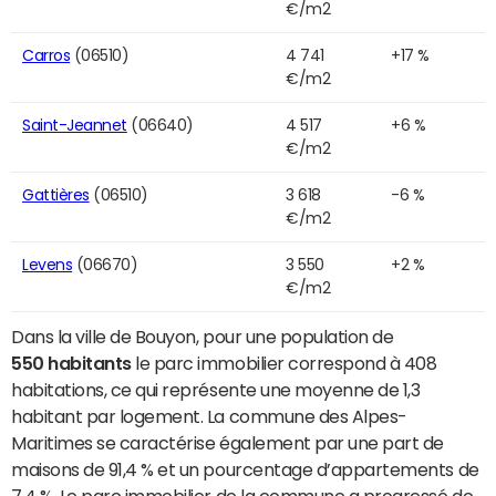
€/m2
Carros
(06510)
4 741
+17 %
€/m2
Saint-Jeannet
(06640)
4 517
+6 %
€/m2
Gattières
(06510)
3 618
-6 %
€/m2
Levens
(06670)
3 550
+2 %
€/m2
Dans la ville de Bouyon, pour une population de
550 habitants
le parc immobilier correspond à 408
habitations, ce qui représente une moyenne de 1,3
habitant par logement. La commune des Alpes-
Maritimes se caractérise également par une part de
maisons de 91,4 % et un pourcentage d’appartements de