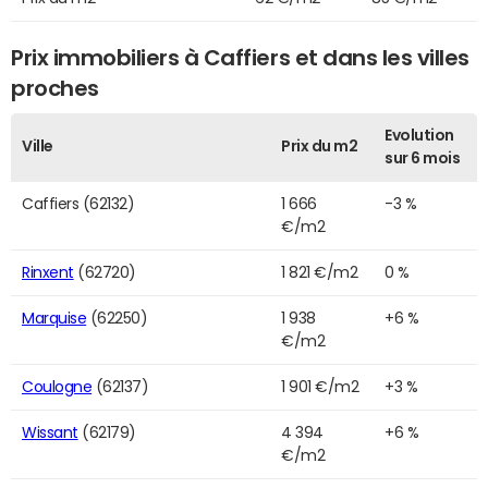
Prix immobiliers à Caffiers et dans les villes
proches
Evolution
Ville
Prix du m2
sur 6 mois
Caffiers (62132)
1 666
-3 %
€/m2
Rinxent
(62720)
1 821 €/m2
0 %
Marquise
(62250)
1 938
+6 %
€/m2
Coulogne
(62137)
1 901 €/m2
+3 %
Wissant
(62179)
4 394
+6 %
€/m2