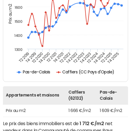
Prix au m2
1600
1500
1400
1300
T4 2021
T2 2025
T2 2019
T4 2022
T2 2020
T4 2023
T2 2021
T4 2024
T2 2022
T4 2025
T4 2019
T2 2023
T4 2020
T2 2024
Caffiers (CC Pays d'Opale)
Pas-de-Calais
Caffiers
Pas-de-
Appartements et maisons
(62132)
Calais
Prix au m2
1 666 €/m2
1 609 €/m2
Le prix des biens immobiliers est de
1 712 €/m2
net
vendeur dans la Communauté de communes Pays