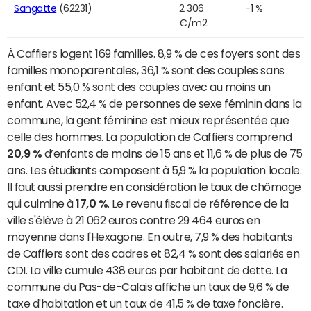
Sangatte
(62231)
2 306
-1 %
€/m2
À Caffiers logent 169 familles. 8,9 % de ces foyers sont des
familles monoparentales, 36,1 % sont des couples sans
enfant et 55,0 % sont des couples avec au moins un
enfant. Avec 52,4 % de personnes de sexe féminin dans la
commune, la gent féminine est mieux représentée que
celle des hommes. La population de Caffiers comprend
20,9 %
d’enfants de moins de 15 ans et 11,6 % de plus de 75
ans. Les étudiants composent à 5,9 % la population locale.
Il faut aussi prendre en considération le taux de chômage
qui culmine à
17,0 %
. Le revenu fiscal de référence de la
ville s'élève à 21 062 euros contre 29 464 euros en
moyenne dans l'Hexagone. En outre, 7,9 % des habitants
de Caffiers sont des cadres et 82,4 % sont des salariés en
CDI. La ville cumule 438 euros par habitant de dette. La
commune du Pas-de-Calais affiche un taux de 9,6 % de
taxe d'habitation et un taux de 41,5 % de taxe foncière.