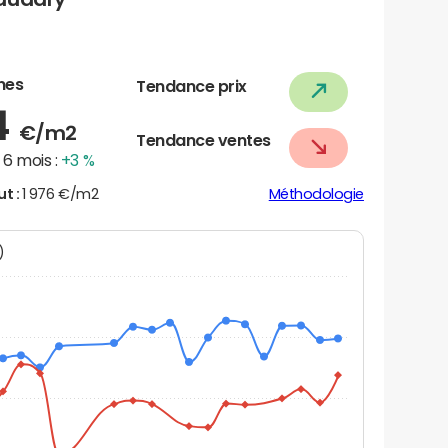
nes
Tendance prix
4
€/m2
Tendance ventes
6 mois :
+3 %
ut :
1 976 €/m2
Méthodologie
N)