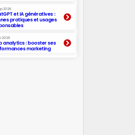
ep 2026
tGPT et IA génératives :
nes pratiques et usages
ponsables
p 2026
 analytics : booster ses
formances marketing