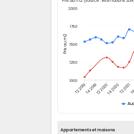
Prix au m2 (source : estimations JD
2000
1750
Prix au m2
1500
1250
1000
T4
T2 2020
T4 2020
T2 2019
T2 2021
T4 2019
Au
Appartements et maisons