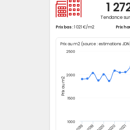
1 27
Tendance sur 
Prix bas :
1 021 €/m2
Prix ha
Prix au m2 (source : estimations JD
2500
2000
Prix au m2
1500
1000
T4
T2 2020
T4 2020
T2 2019
T2 2021
T4 2019