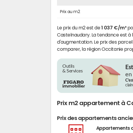
Prix au m2
Le prix du m2 est de
1 037 €/m²
pou
Castelnaudary. La tendance est à l
d'augmentation. Le prix des parcell
comparer, la région Occitanie prop
Outils
Es
& Services
en
C’es
clai
Prix m2 appartement à C
Prix des appartements anci
Appartements 