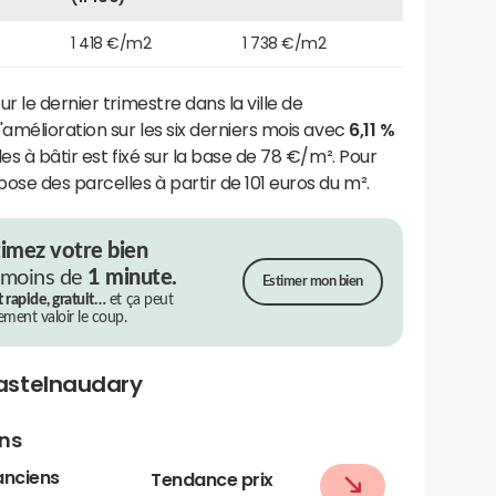
1 418 €/m2
1 738 €/m2
r le dernier trimestre dans la ville de
'amélioration sur les six derniers mois avec
6,11 %
es à bâtir est fixé sur la base de 78 €/m². Pour
ose des parcelles à partir de 101 euros du m².
timez votre bien
 moins de
1 minute.
Estimer mon bien
t rapide, gratuit…
et ça peut
rement valoir le coup.
astelnaudary
ens
anciens
Tendance prix