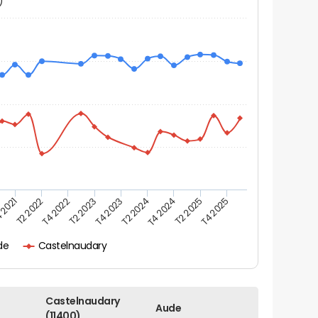
N)
 2021
T2 2025
T4 2023
T2 2022
T4 2025
T2 2024
T4 2022
T4 2024
T2 2023
de
Castelnaudary
Castelnaudary
Aude
(11400)