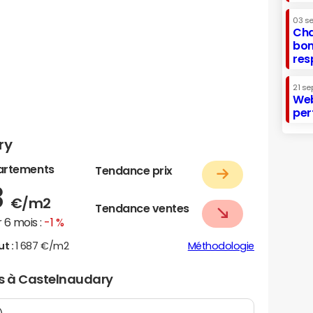
03 s
Cha
bon
res
21 se
Web
per
ry
artements
Tendance prix
8
€/m2
Tendance ventes
 6 mois :
-1 %
ut :
1 687 €/m2
Méthodologie
rs à Castelnaudary