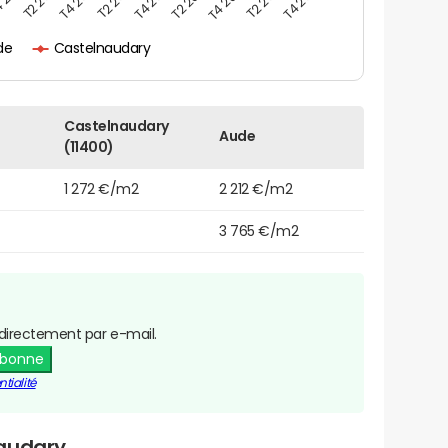
T4 2024
de
Castelnaudary
Castelnaudary
Aude
(11400)
1 272 €/m2
2 212 €/m2
3 765 €/m2
directement par e-mail.
abonne
tialité
naudary