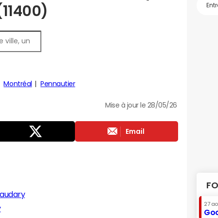
(11400)
Montréal
Pennautier
Mise à jour le 28/05/26
Email
FO
naudary
27 a
y
Goo