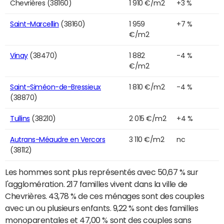
Chevrières (38160)
1 910 €/m2
+3 %
Saint-Marcellin
(38160)
1 959
+7 %
€/m2
Vinay
(38470)
1 882
-4 %
€/m2
Saint-Siméon-de-Bressieux
1 810 €/m2
-4 %
(38870)
Tullins
(38210)
2 015 €/m2
+4 %
Autrans-Méaudre en Vercors
3 110 €/m2
nc
(38112)
Les hommes sont plus représentés avec 50,67 % sur
l'agglomération. 217 familles vivent dans la ville de
Chevrières. 43,78 % de ces ménages sont des couples
avec un ou plusieurs enfants. 9,22 % sont des familles
monoparentales et 47,00 % sont des couples sans