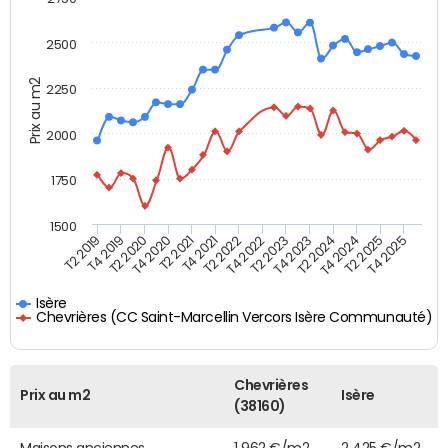
2500
Prix au m2
2250
2000
1750
1500
T4 2021
T2 2025
T2 2019
T4 2022
T2 2020
T4 2023
T2 2021
T4 2024
T2 2022
T4 2025
T4 2019
T2 2023
T4 2020
T2 2024
Isère
Chevrières (CC Saint-Marcellin Vercors Isère Communauté)
Chevrières
Prix au m2
Isère
(38160)
Maisons anciennes
1 962 €/m2
2 425 €/m2