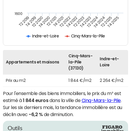
1600
T4 2021
T2 2025
T2 2019
T4 2022
T2 2020
T4 2023
T2 2021
T4 2024
T2 2022
T4 2025
T4 2019
T2 2023
T4 2020
T2 2024
Indre-et-Loire
Cinq-Mars-la-Pile
Cinq-Mars-
Indre-et-
Appartements et maisons
la-Pile
Loire
(37130)
Prix au m2
1 844 €/m2
2 264 €/m2
Pour l'ensemble des biens immobiliers, le prix du m² est
estimé à
1 844 euros
dans la ville de
Cinq-Mars-la-Pile
.
Sur les six derniers mois, la tendance immobilière est au
déclin avec
-6,2 %
de diminution.
Outils