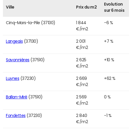
Evolution
Ville
Prix du m2
sur 6 mois
Cinq-Mars-la-Pile (37130)
1 844
-6 %
€/m2
Langeais
(37130)
2 001
+7 %
€/m2
Savonnières
(37510)
2 625
+10 %
€/m2
Luynes
(37230)
2 669
+62 %
€/m2
Ballan-Miré
(37510)
2 569
0 %
€/m2
Fondettes
(37230)
2 840
-1 %
€/m2