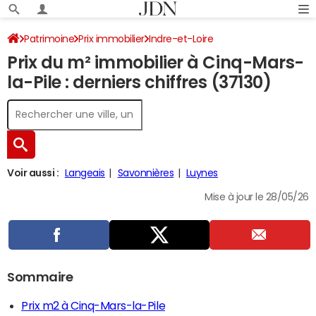
Patrimoine
Prix immobilier
Indre-et-Loire
Prix du m² immobilier à Cinq-Mars-
Cinq-Mars-la-Pile
la-Pile : derniers chiffres (37130)
Voir aussi :
Langeais
Savonnières
Luynes
Mise à jour le 28/05/26
Sommaire
Prix m2 à Cinq-Mars-la-Pile