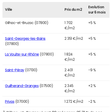
Evolution
Ville
Prix du m2
sur 6 mois
Gilhac-et-Bruzac (07800)
1 702
+5 %
€/m2
Saint-Georges-les-Bains
2 351 €/m2
+5 %
(07800)
La Voulte-sur-Rhône
(07800)
1 824
+5 %
€/m2
Saint-Péray
(07130)
2 401
-9 %
€/m2
Guilherand-Granges
(07500)
2 345
+2 %
€/m2
Privas
(07000)
1 272 €/m2
-2 %