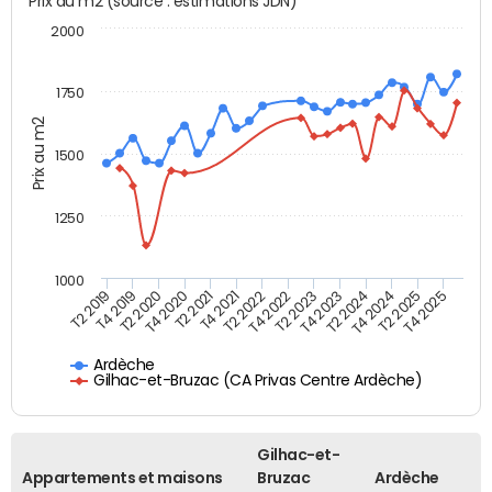
Prix au m2 (source : estimations JDN)
2000
1750
Prix au m2
1500
1250
1000
T4 2021
T2 2025
T2 2019
T4 2022
T2 2020
T4 2023
T2 2021
T4 2024
T2 2022
T4 2025
T4 2019
T2 2023
T4 2020
T2 2024
Ardèche
Gilhac-et-Bruzac (CA Privas Centre Ardèche)
Gilhac-et-
Appartements et maisons
Bruzac
Ardèche