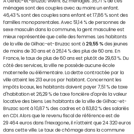
À Gilhac-et-Bruzac vivent 82 ménages. 35,71 % de ces
ménages sont des couples avec au moins un enfant.
46,43 % sont des couples sans enfant et 17,86 % sont des
familles monoparentales. Avec 51,14 % de personnes de
sexe masculin dans la commune, la gent masculine est
mieux représentée que celle des femmes. Les habitants
de la ville de Gilhac-et-Bruzac sont à
29,55 %
des jeunes
de moins de 30 ans et à 26,14 % des plus de 60 ans. En
France, le taux de plus de 60 ans est plutôt de 29,63 %. Du
côté des services, la ville ne possède aucune école
maternelle ou élémentaire. La dette contractée par la
ville atteint les 213 euros par habitant. Concernant les
impôts locaux, les habitants doivent payer 7,51 % de taxe
d'habitation et 26,29 % de taxe foncière d'après la valeur
locative des biens. Les habitants de la ville de Gilhac-et-
Bruzac sont à 10,87 % des cadres et à 83,82 % des salariés
en CDI. Alors que le revenu fiscal de référence est de
29 464 euros dans l'Hexagone, il n'atteint que 24 320 euros
dans cette ville. Le taux de chômage dans la commune