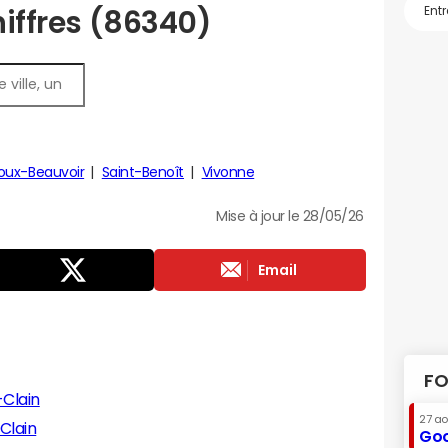
hiffres (86340)
oux-Beauvoir
Saint-Benoît
Vivonne
Mise à jour le 28/05/26
Email
FO
-Clain
27 a
-Clain
Goo