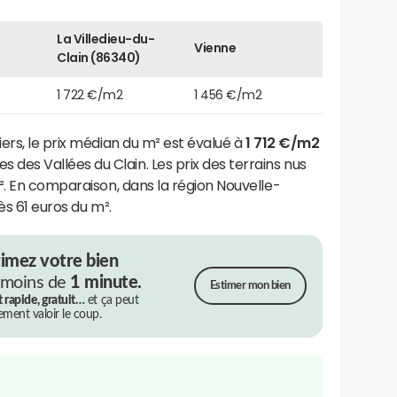
La Villedieu-du-
Vienne
Clain (86340)
1 722 €/m2
1 456 €/m2
ers, le prix médian du m² est évalué à
1 712 €/m2
s Vallées du Clain. Les prix des terrains nus
². En comparaison, dans la région Nouvelle-
ès 61 euros du m².
timez votre bien
 moins de
1 minute.
Estimer mon bien
t rapide, gratuit…
et ça peut
rement valoir le coup.