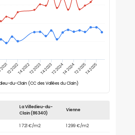
 2021
T2 2025
T4 2023
T2 2022
T4 2025
T2 2024
T4 2022
T4 2024
T2 2023
ledieu-du-Clain (CC des Vallées du Clain)
La Villedieu-du-
Vienne
Clain (86340)
1 721 €/m2
1 299 €/m2