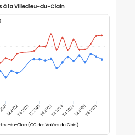
s à la Villedieu-du-Clain
N)
 2021
T2 2025
T4 2022
T4 2023
T4 2024
T2 2022
T4 2025
T2 2023
T2 2024
ledieu-du-Clain (CC des Vallées du Clain)