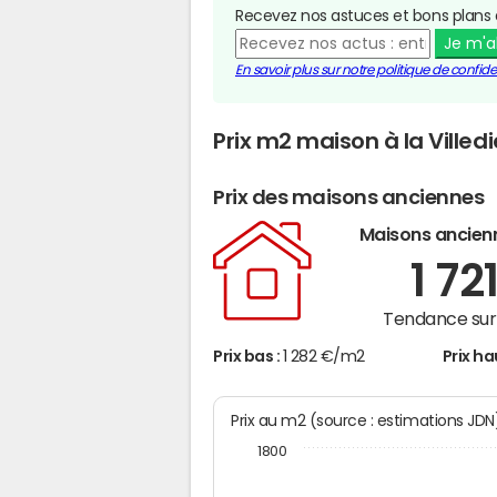
Recevez nos astuces et bons plans 
Je m'
En savoir plus sur notre politique de confiden
Prix m2 maison à la Ville
Prix des maisons anciennes
Maisons ancien
1 72
Tendance sur 
Prix bas :
1 282 €/m2
Prix ha
Prix au m2 (source : estimations JD
1800