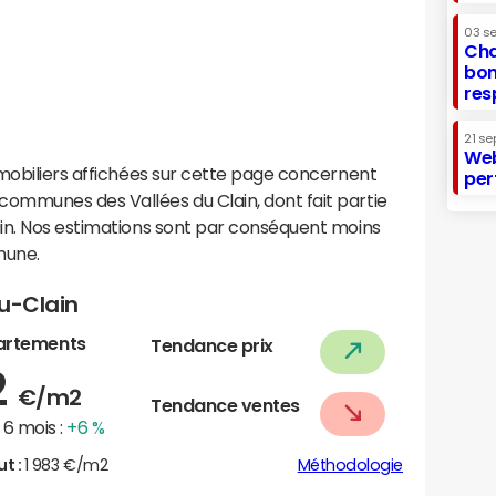
03 s
Cha
bon
res
21 se
Web
mobiliers affichées sur cette page concernent
per
ommunes des Vallées du Clain, dont fait partie
in. Nos estimations sont par conséquent moins
mune.
du-Clain
artements
Tendance prix
2
€/m2
Tendance ventes
6 mois :
+6 %
ut :
1 983 €/m2
Méthodologie