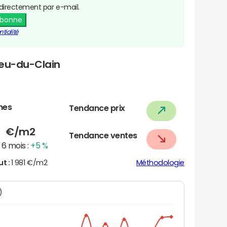
directement par e-mail.
abonne
tialité
dieu-du-Clain
nes
Tendance prix
1
€/m2
Tendance ventes
6 mois :
+5 %
ut :
1 981 €/m2
Méthodologie
N)