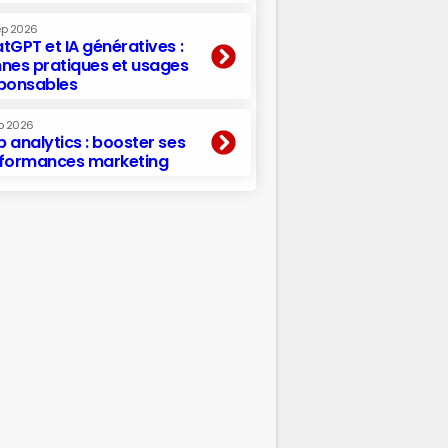
ep 2026
tGPT et IA génératives :
nes pratiques et usages
ponsables
p 2026
 analytics : booster ses
formances marketing