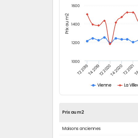
1600
Prix au m2
1400
1200
1000
T4
T2 2020
T4 2020
T2 2019
T2 2021
T4 2019
La Vil
Vienne
Prix au m2
Maisons anciennes