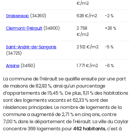
€/m2
Graissessac
(34260)
628 €/m2
-2 %
Clermont-l'Hérault
(34800)
2 758
+26 %
€/m2
Saint-André-de-Sangonis
2 512 €/m2
-5 %
(34725)
Aniane
(34150)
1 771 €/m2
-6 %
La commune de l'Hérault se qualifie ensuite par une part
de maisons de 82,93 %, ainsi qu'un pourcentage
d’appartements de 15,45 %. De plus, 11,11 % des habitations
sont des logements vacants et 62,33 % sont des
résidences principales. Le nombre de logements de la
commune a augmenté de 2,71 % en cinq ans, contre
7,00 % dans le département de l'Hérault. La ville du Caylar
concentre 369 logements pour
462 habitants
, c'est à