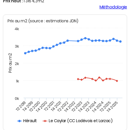
Prix haut :
1 316 €/m2
Méthodologie
Prix au m2 (source : estimations JDN)
4k
3k
Prix au m2
2k
1k
0k
T4 2021
T2 2025
T2 2021
T4 2024
T4 2020
T2 2024
T2 2020
T4 2023
T4 2019
T2 2023
T2 2019
T4 2022
T2 2022
T4 2025
Le Caylar (CC Lodévois et Larzac)
Hérault