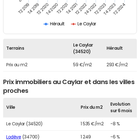
0
T2 2022
T2 2023
T2 2024
T4 2019
T4 2020
T4 2021
T4 2022
T4 2023
T2 2019
T2 2020
T2 2021
Hérault
Le Caylar
Le Caylar
Terrains
Hérault
(34520)
Prix au m2
59 €/m2
293 €/m2
Prix immobiliers au Caylar et dans les villes
proches
Evolution
Ville
Prix du m2
sur 6 mois
Le Caylar (34520)
1 535 €/m2
-8 %
Lodève
(34700)
1 249
-6 %