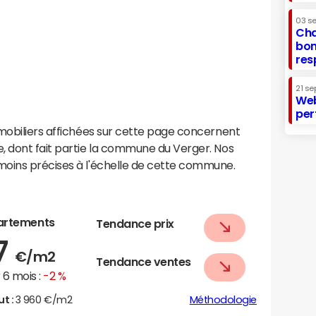
03 s
Cha
bon
res
21 se
Web
per
mobiliers affichées sur cette page concernent
, dont fait partie la commune du Verger. Nos
oins précises à l'échelle de cette commune.
artements
Tendance prix
7
€/m2
Tendance ventes
6 mois :
-2 %
ut :
3 960 €/m2
Méthodologie