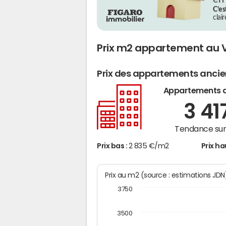
C’es
clai
Prix m2 appartement au 
Prix des appartements anci
Appartements 
3 41
Tendance sur 
Prix bas :
2 835 €/m2
Prix ha
Prix au m2 (source : estimations JD
3750
3500