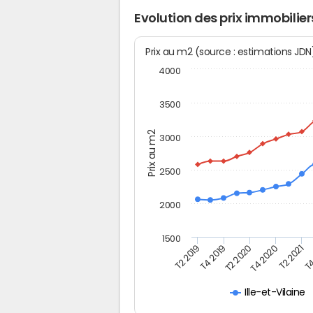
Evolution des prix immobilier
Prix au m2 (source : estimations JD
4000
3500
Prix au m2
3000
2500
2000
1500
T4
T2 2020
T4 2020
T2 2019
T2 2021
T4 2019
Ille-et-Vilaine