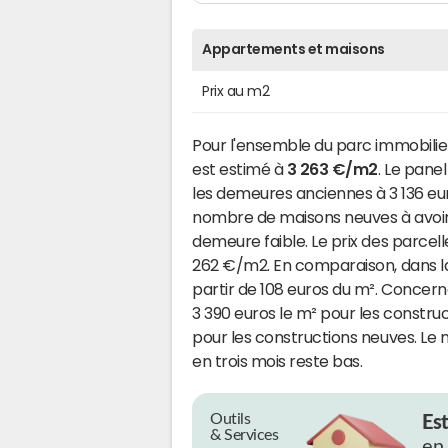
Appartements et maisons
Prix au m2
Pour l'ensemble du parc immobilier
est estimé à
3 263 €/m2
. Le pane
les demeures anciennes à 3 136 eur
nombre de maisons neuves à avoir
demeure faible. Le prix des parcel
262 €/m2. En comparaison, dans la
partir de 108 euros du m². Concerna
3 390 euros le m² pour les constr
pour les constructions neuves. Le
en trois mois reste bas.
Outils
Es
& Services
en