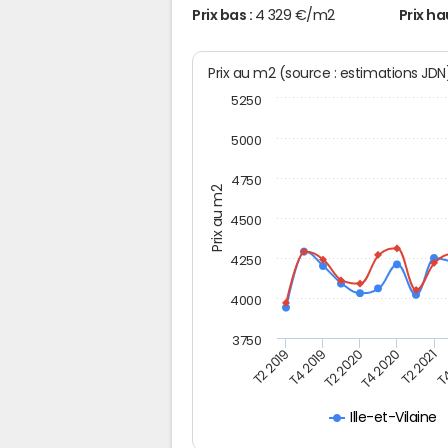
Prix bas :
4 329 €/m2
Prix ha
Prix au m2 (source : estimations JD
5250
5000
4750
Prix au m2
4500
4250
4000
3750
T4
T2 2019
T2 2020
T2 2021
T4 2019
T4 2020
Ille-et-Vilaine