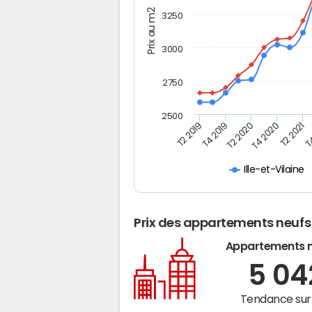
Prix au m2
3250
3000
2750
2500
T2 2019
T4 2019
T2 2020
T4 2020
T2 2021
T4
Ille-et-Vilaine
Prix des appartements neufs
Appartements 
5 0
Tendance sur 