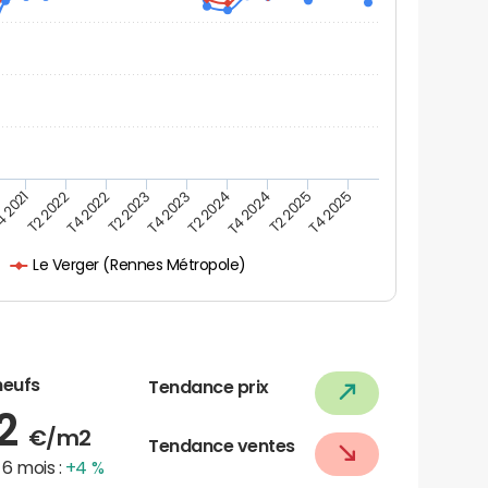
 2021
T2 2022
T4 2022
T2 2023
T4 2023
T2 2024
T4 2024
T2 2025
T4 2025
Le Verger (Rennes Métropole)
neufs
Tendance prix
42
€/m2
Tendance ventes
6 mois :
+4 %