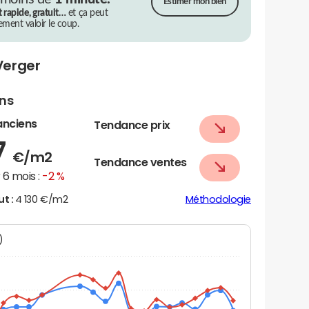
Estimer mon bien
t rapide, gratuit…
et ça peut
rement valoir le coup.
Verger
ens
anciens
Tendance prix
7
€/m2
Tendance ventes
6 mois :
-2 %
ut :
4 130 €/m2
Méthodologie
N)