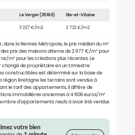
Le Verger (35160)
Ille-et-Vilaine
3 227 €/m2
2 722 €/m2
, dans la Rennes Métropole, le prix médian du m²
l des prix des maisons alterne de 2 977 €/m² pour
os/m² pour les créations plus récentes. Le
 changé de propriétaire en un trimestre
les constructibles est déterminé sur la base de
 région Bretagne les terrains sont vendus à
nt le tarif des appartements, il diffère de
uctions immobilières anciennes à 4 609 euros/m²
 nombre d'appartements neufs à avoir été vendus
timez votre bien
 moins de
1 minute.