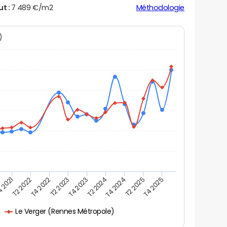
ut :
7 489 €/m2
Méthodologie
N)
 2021
T2 2025
T4 2022
T4 2023
T4 2024
T2 2022
T4 2025
T2 2023
T2 2024
Le Verger (Rennes Métropole)