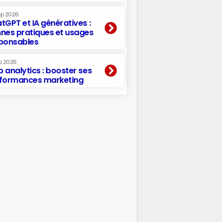
ep 2026
tGPT et IA génératives :
nes pratiques et usages
ponsables
p 2026
 analytics : booster ses
formances marketing