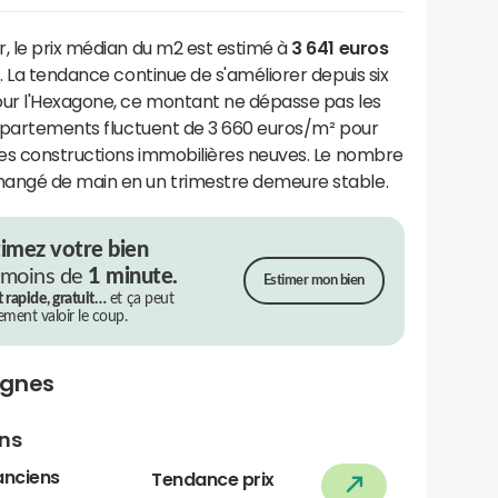
, le prix médian du m2 est estimé à
3 641 euros
s
. La tendance continue de s'améliorer depuis six
our l'Hexagone, ce montant ne dépasse pas les
 appartements fluctuent de 3 660 euros/m² pour
 les constructions immobilières neuves. Le nombre
hangé de main en un trimestre demeure stable.
timez votre bien
 moins de
1 minute.
Estimer mon bien
t rapide, gratuit…
et ça peut
rement valoir le coup.
ognes
ens
anciens
Tendance prix