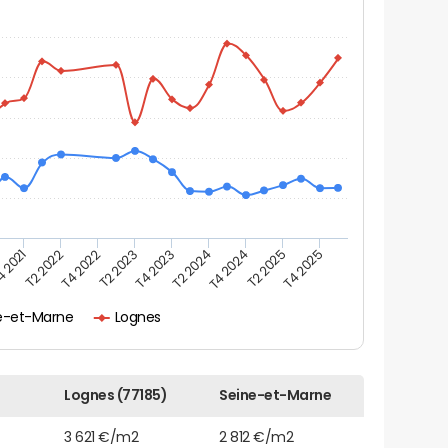
 2021
T2 2022
T4 2022
T2 2023
T4 2023
T2 2024
T4 2024
T2 2025
T4 2025
e-et-Marne
Lognes
Lognes (77185)
Seine-et-Marne
3 621 €/m2
2 812 €/m2