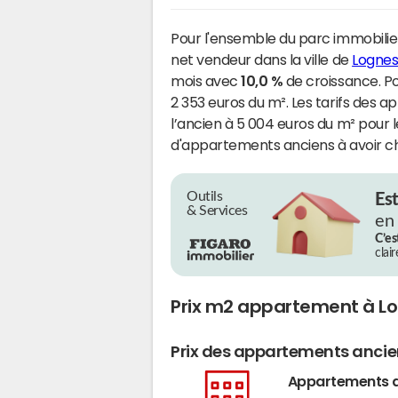
Pour l'ensemble du parc immobilier
net vendeur dans la ville de
Logne
mois avec
10,0 %
de croissance. P
2 353 euros du m². Les tarifs des
l’ancien à 5 004 euros du m² pour
d'appartements anciens à avoir c
Outils
Es
& Services
en
C’es
clai
Prix m2 appartement à L
Prix des appartements anci
Appartements 