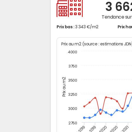
3 6
Tendance sur 
Prix bas :
3 343 €/m2
Prix ha
Prix au m2 (source : estimations JD
4000
3750
Prix au m2
3500
3250
3000
2750
T4
T2 2019
T2 2020
T2 2021
T4 2019
T4 2020