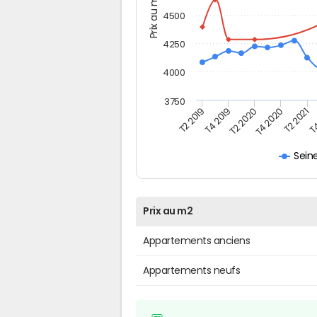
Prix au m2
4500
4250
4000
3750
T4
T2 2019
T2 2020
T2 2021
T4 2019
T4 2020
Sein
Prix au m2
Appartements anciens
Appartements neufs