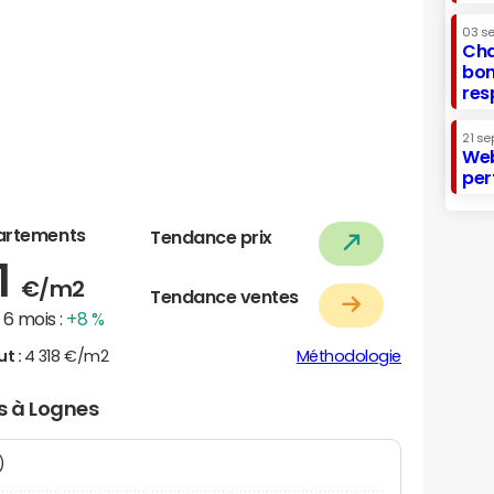
03 s
Cha
bon
res
21 se
Web
per
artements
Tendance prix
1
€/m2
Tendance ventes
6 mois :
+8 %
ut :
4 318 €/m2
Méthodologie
rs à Lognes
N)