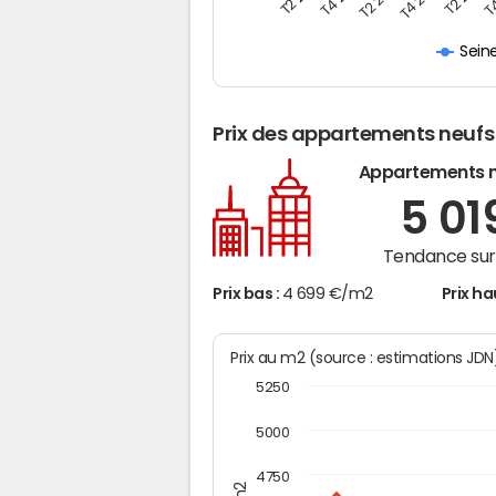
Sein
Prix des appartements neufs
Appartements 
5 01
Tendance sur 
Prix bas :
4 699 €/m2
Prix ha
Prix au m2 (source : estimations JD
5250
5000
4750