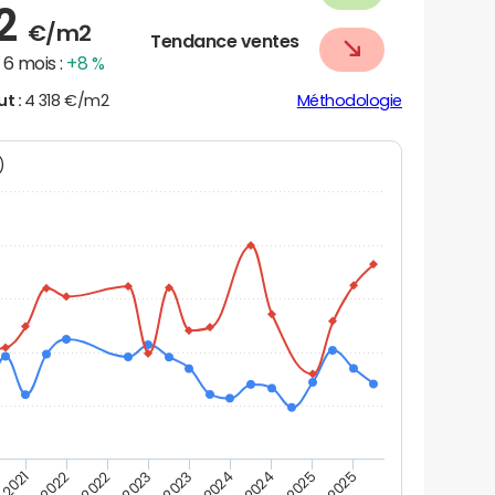
62
€/m2
Tendance ventes
6 mois :
+8 %
ut :
4 318 €/m2
Méthodologie
N)
 2021
T2 2025
T4 2022
T4 2023
T4 2024
T2 2022
T4 2025
T2 2023
T2 2024