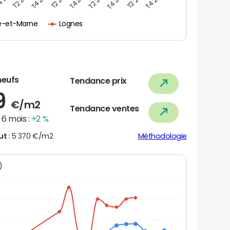
e-et-Marne
Lognes
neufs
Tendance prix
9
€/m2
Tendance ventes
6 mois :
+2 %
ut :
5 370 €/m2
Méthodologie
N)