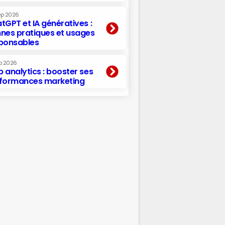
ep 2026
tGPT et IA génératives :
nes pratiques et usages
ponsables
p 2026
 analytics : booster ses
formances marketing