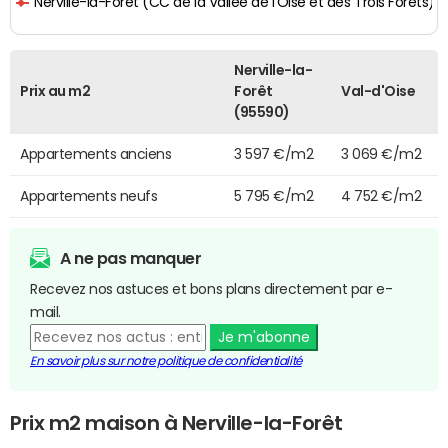
Nerville-la-Forêt (CC de la Vallée de l'Oise et des Trois Forêts)
Nerville-la-
Prix au m2
Forêt
Val-d'Oise
(95590)
Appartements anciens
3 597 €/m2
3 069 €/m2
Appartements neufs
5 795 €/m2
4 752 €/m2
A ne pas manquer
Recevez nos astuces et bons plans directement par e-
mail.
Je m'abonne
En savoir plus sur notre politique de confidentialité
Prix m2 maison à Nerville-la-Forêt