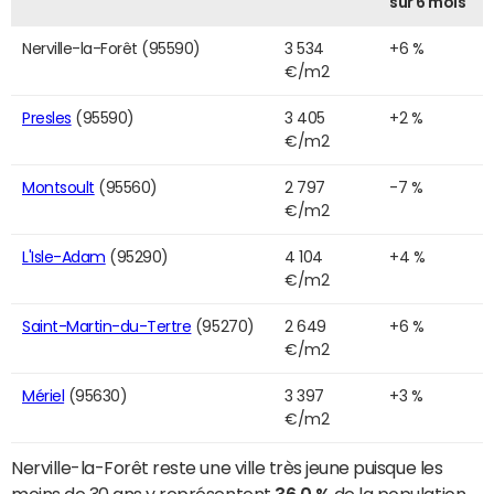
sur 6 mois
Nerville-la-Forêt (95590)
3 534
+6 %
€/m2
Presles
(95590)
3 405
+2 %
€/m2
Montsoult
(95560)
2 797
-7 %
€/m2
L'Isle-Adam
(95290)
4 104
+4 %
€/m2
Saint-Martin-du-Tertre
(95270)
2 649
+6 %
€/m2
Mériel
(95630)
3 397
+3 %
€/m2
Nerville-la-Forêt reste une ville très jeune puisque les