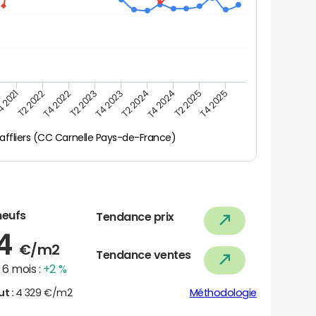
 2021
T2 2022
T4 2022
T2 2023
T4 2023
T2 2024
T4 2024
T2 2025
T4 2025
affliers (CC Carnelle Pays-de-France)
neufs
Tendance prix
84
€/m2
Tendance ventes
6 mois :
+2 %
ut :
4 329 €/m2
Méthodologie