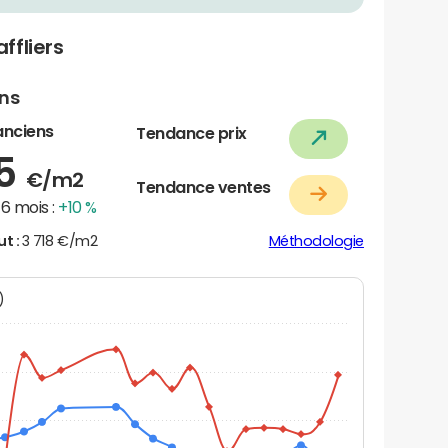
ffliers
ens
anciens
Tendance prix
85
€/m2
Tendance ventes
6 mois :
+10 %
ut :
3 718 €/m2
Méthodologie
N)