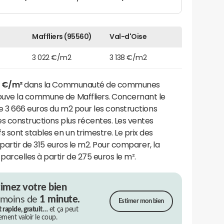
Maffliers (95560)
Val-d'Oise
3 022 €/m2
3 138 €/m2
3 €/m²
dans la Communauté de communes
ouve la commune de Maffliers. Concernant le
de 3 666 euros du m2 pour les constructions
s constructions plus récentes. Les ventes
sont stables en un trimestre. Le prix des
 partir de 315 euros le m2. Pour comparer, la
arcelles à partir de 275 euros le m².
timez votre bien
 moins de
1 minute.
Estimer mon bien
t rapide, gratuit…
et ça peut
rement valoir le coup.