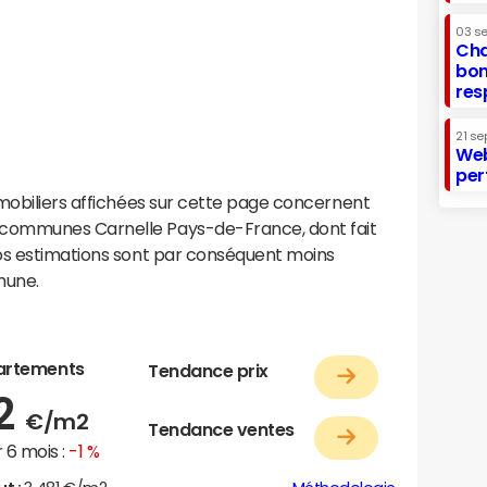
03 s
Cha
bon
res
21 se
Web
per
mobiliers affichées sur cette page concernent
communes Carnelle Pays-de-France, dont fait
os estimations sont par conséquent moins
mune.
artements
Tendance prix
22
€/m2
Tendance ventes
 6 mois :
-1 %