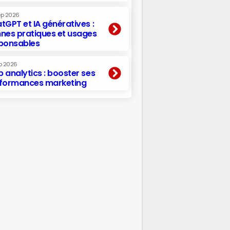
ep 2026
tGPT et IA génératives :
nes pratiques et usages
ponsables
p 2026
 analytics : booster ses
formances marketing