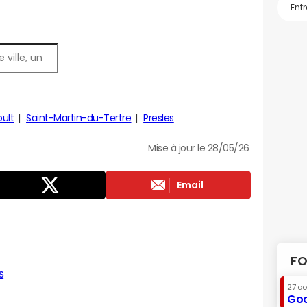
ult
Saint-Martin-du-Tertre
Presles
Mise à jour le 28/05/26
Email
FO
s
27 a
Goo