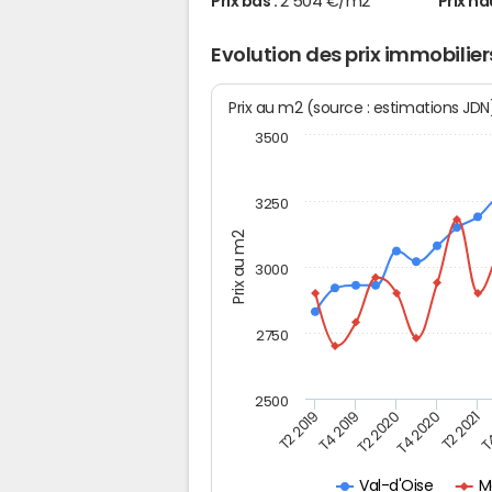
Prix bas :
2 504 €/m2
Prix ha
Evolution des prix immobilier
Prix au m2 (source : estimations JD
3500
3250
Prix au m2
3000
2750
2500
T2 2019
T4 2019
T2 2020
T4 2020
T2 2021
T4
M
Val-d'Oise