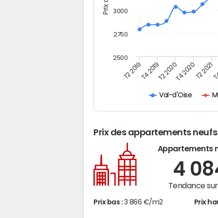
3000
2750
2500
T2 2019
T4 2019
T2 2020
T4 2020
T2 2021
T4
M
Val-d'Oise
Prix des appartements neufs
Appartements 
4 0
Tendance sur 
Prix bas :
3 866 €/m2
Prix ha