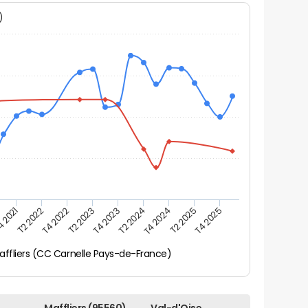
N)
 2021
T2 2022
T4 2022
T2 2023
T4 2023
T2 2024
T4 2024
T2 2025
T4 2025
affliers (CC Carnelle Pays-de-France)