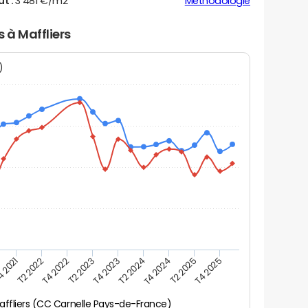
ut :
3 481 €/m2
Méthodologie
s à Maffliers
N)
 2021
T2 2022
T4 2022
T2 2023
T4 2023
T2 2024
T4 2024
T2 2025
T4 2025
affliers (CC Carnelle Pays-de-France)