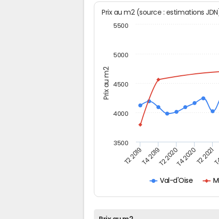
Prix au m2 (source : estimations JD
5500
5000
Prix au m2
4500
4000
3500
T2 2019
T4 2019
T2 2020
T4 2020
T2 2021
T4
M
Val-d'Oise