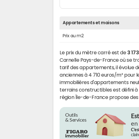
Appartements et maisons
Prix au m2
Le prix du mètre carré est de
3 17
Carnelle Pays-de-France où se tr
tarif des appartements, il évolue 
anciennes à 4 710 euros/m² pour le
immobilières d'appartements neufs 
terrains constructibles est défini à
région Île-de-France propose des p
Outils
Es
& Services
en
C’es
clai