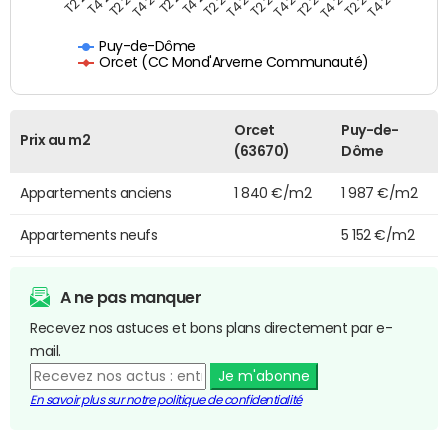
Puy-de-Dôme
Orcet (CC Mond'Arverne Communauté)
Orcet
Puy-de-
Prix au m2
(63670)
Dôme
Appartements anciens
1 840 €/m2
1 987 €/m2
Appartements neufs
5 152 €/m2
A ne pas manquer
Recevez nos astuces et bons plans directement par e-
mail.
Je m'abonne
En savoir plus sur notre politique de confidentialité