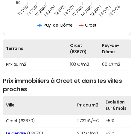
50
T2 2022
T2 2023
T2 2024
T4 2019
T4 2020
T4 2021
T4 2022
T4 2023
T2 2019
T2 2020
T2 2021
Puy-de-Dôme
Orcet
Orcet
Puy-de-
Terrains
(63670)
Dôme
Prix au m2
103 €/m2
60 €/m2
Prix immobiliers à Orcet et dans les villes
proches
Evolution
Ville
Prix du m2
sur 6 mois
Orcet (63670)
1 732 €/m2
-5 %
Le Cendre
(63670)
2 112 €/m2
+2 %