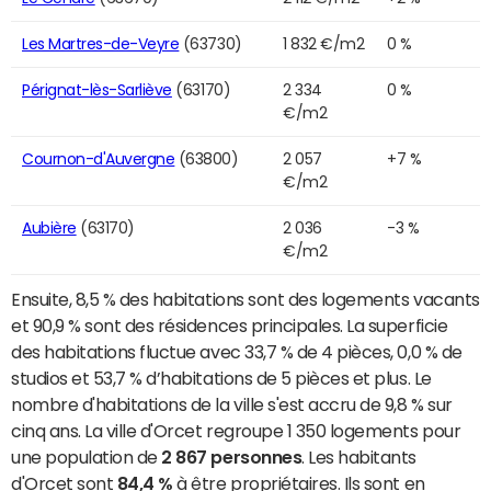
Les Martres-de-Veyre
(63730)
1 832 €/m2
0 %
Pérignat-lès-Sarliève
(63170)
2 334
0 %
€/m2
Cournon-d'Auvergne
(63800)
2 057
+7 %
€/m2
Aubière
(63170)
2 036
-3 %
€/m2
Ensuite, 8,5 % des habitations sont des logements vacants
et 90,9 % sont des résidences principales. La superficie
des habitations fluctue avec 33,7 % de 4 pièces, 0,0 % de
studios et 53,7 % d’habitations de 5 pièces et plus. Le
nombre d'habitations de la ville s'est accru de 9,8 % sur
cinq ans. La ville d'Orcet regroupe 1 350 logements pour
une population de
2 867 personnes
. Les habitants
d'Orcet sont
84,4 %
à être propriétaires. Ils sont en