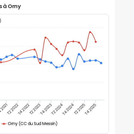
s à Orny
N)
 2021
T2 2025
T2 2023
T4 2024
T4 2022
T2 2024
T2 2022
T4 2025
T4 2023
Orny (CC du Sud Messin)