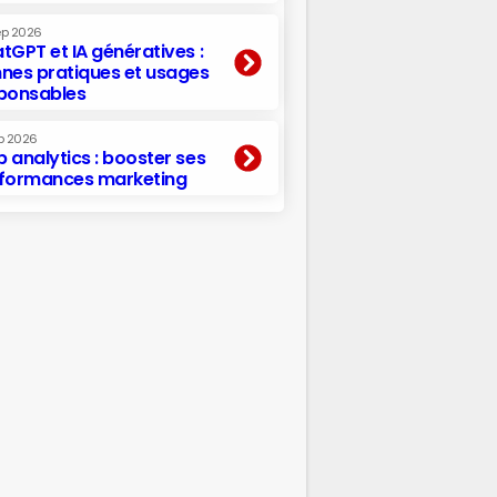
ep 2026
tGPT et IA génératives :
nes pratiques et usages
ponsables
p 2026
 analytics : booster ses
formances marketing