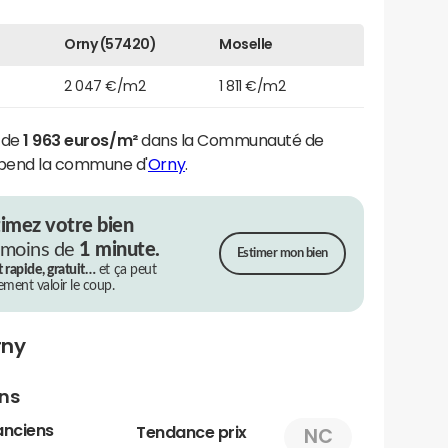
Orny (57420)
Moselle
2 047 €/m2
1 811 €/m2
t de
1 963 euros/m²
dans la Communauté de
pend la commune d'
Orny
.
timez votre bien
 moins de
1 minute.
Estimer mon bien
t rapide, gratuit…
et ça peut
rement valoir le coup.
rny
ens
anciens
Tendance prix
NC