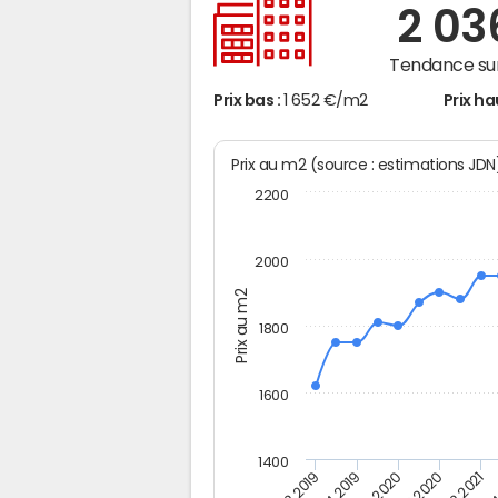
2 0
Tendance sur
Prix bas :
1 652 €/m2
Prix ha
Prix au m2 (source : estimations JD
2200
2000
Prix au m2
1800
1600
1400
T4
T4 2019
T2 2021
T2 2019
T4 2020
T2 2020