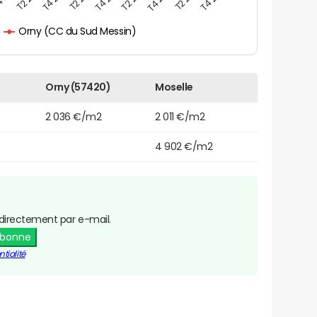
Orny (CC du Sud Messin)
Orny (57420)
Moselle
2 036 €/m2
2 011 €/m2
4 902 €/m2
directement par e-mail.
abonne
tialité