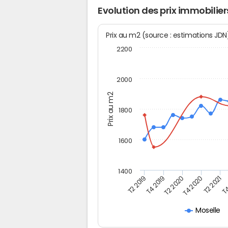
Evolution des prix immobilier
Prix au m2 (source : estimations JD
2200
2000
Prix au m2
1800
1600
1400
T4
T4 2019
T2 2021
T2 2019
T4 2020
T2 2020
Moselle