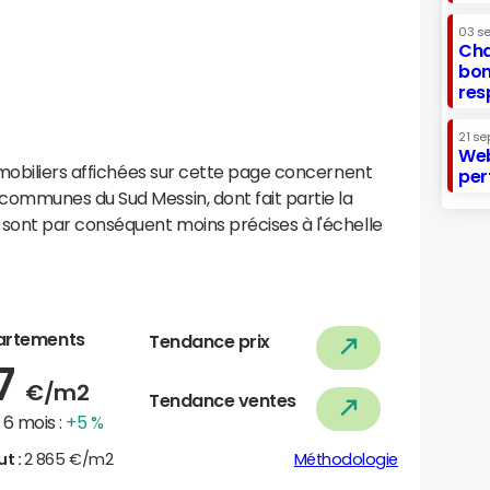
03 s
Cha
bon
res
21 se
Web
mobiliers affichées sur cette page concernent
per
ommunes du Sud Messin, dont fait partie la
sont par conséquent moins précises à l'échelle
artements
Tendance prix
47
€/m2
Tendance ventes
6 mois :
+5 %
ut :
2 865 €/m2
Méthodologie