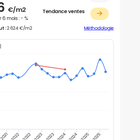
36
€/m2
Tendance ventes
 6 mois :
- %
ut :
2 624 €/m2
Méthodologie
N)
 2021
T2 2025
T2 2023
T4 2024
T4 2022
T2 2024
T2 2022
T4 2025
T4 2023