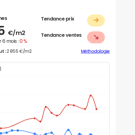
nes
Tendance prix
45
€/m2
Tendance ventes
 6 mois :
0 %
ut :
2 855 €/m2
Méthodologie
N)