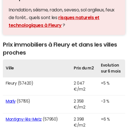
Inondation, séisme, radon, seveso, sol argileux, feux
de forêt... quels sont les
risques naturels et
technologiques à Fleury
?
Prix immobiliers à Fleury et dans les villes
proches
Evolution
Ville
Prix du m2
sur 6 mois
Fleury (57420)
2 047
+5 %
€/m2
Marly
(57155)
2 358
-3 %
€/m2
Montigny-lès-Metz
(57950)
2 398
+6 %
€/m2