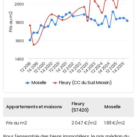
2000
Prix au m2
1800
1600
1400
T2 2019
T4 2019
T2 2020
T4 2020
T2 2021
T4 2021
T2 2022
T4 2022
T2 2023
T4 2023
T2 2024
T4 2024
T2 2025
T4 2025
Fleury (CC du Sud Messin)
Moselle
Fleury
Appartements et maisons
Moselle
(57420)
Prix au m2
2 047 €/m2
1 811 €/m2
Pour l'ensemble des biens immobiliers, le prix médian du