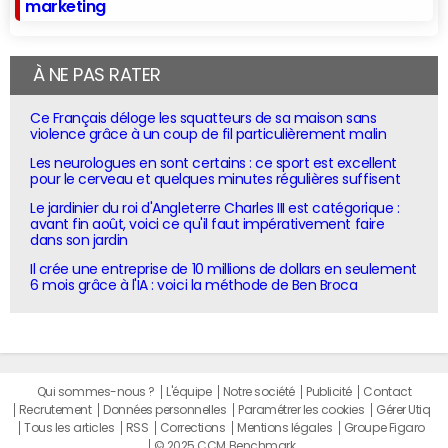
marketing
À NE PAS RATER
Ce Français déloge les squatteurs de sa maison sans
violence grâce à un coup de fil particulièrement malin
Les neurologues en sont certains : ce sport est excellent
pour le cerveau et quelques minutes régulières suffisent
Le jardinier du roi d'Angleterre Charles III est catégorique :
avant fin août, voici ce qu'il faut impérativement faire
dans son jardin
Il crée une entreprise de 10 millions de dollars en seulement
6 mois grâce à l'IA : voici la méthode de Ben Broca
Qui sommes-nous ?
L'équipe
Notre société
Publicité
Contact
Recrutement
Données personnelles
Paramétrer les cookies
Gérer Utiq
Tous les articles
RSS
Corrections
Mentions légales
Groupe Figaro
© 2025 CCM Benchmark