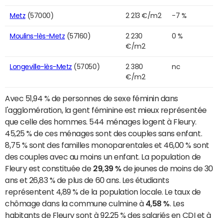
Metz
(57000)
2 213 €/m2
-7 %
Moulins-lès-Metz
(57160)
2 230
0 %
€/m2
Longeville-lès-Metz
(57050)
2 380
nc
€/m2
Avec 51,94 % de personnes de sexe féminin dans
l'agglomération, la gent féminine est mieux représentée
que celle des hommes. 544 ménages logent à Fleury.
45,25 % de ces ménages sont des couples sans enfant.
8,75 % sont des familles monoparentales et 46,00 % sont
des couples avec au moins un enfant. La population de
Fleury est constituée de
29,39 %
de jeunes de moins de 30
ans et 26,83 % de plus de 60 ans. Les étudiants
représentent 4,89 % de la population locale. Le taux de
chômage dans la commune culmine à
4,58 %
. Les
habitants de Fleury sont à 92,25 % des salariés en CDI et à