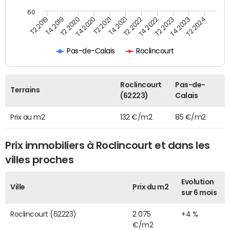
60
T2 2022
T2 2023
T2 2024
T4 2019
T4 2020
T4 2021
T4 2022
T4 2023
T2 2019
T2 2020
T2 2021
Pas-de-Calais
Roclincourt
Roclincourt
Pas-de-
Terrains
(62223)
Calais
Prix au m2
132 €/m2
85 €/m2
Prix immobiliers à Roclincourt et dans les
villes proches
Evolution
Ville
Prix du m2
sur 6 mois
Roclincourt (62223)
2 075
+4 %
€/m2