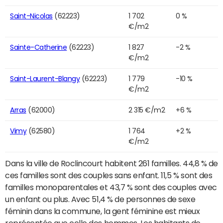
Saint-Nicolas
(62223)
1 702
0 %
€/m2
Sainte-Catherine
(62223)
1 827
-2 %
€/m2
Saint-Laurent-Blangy
(62223)
1 779
-10 %
€/m2
Arras
(62000)
2 315 €/m2
+6 %
Vimy
(62580)
1 764
+2 %
€/m2
Dans la ville de Roclincourt habitent 261 familles. 44,8 % de
ces familles sont des couples sans enfant. 11,5 % sont des
familles monoparentales et 43,7 % sont des couples avec
un enfant ou plus. Avec 51,4 % de personnes de sexe
féminin dans la commune, la gent féminine est mieux