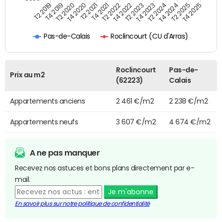
T4 2021
T2 2025
T2 2020
T4 2023
T2 2022
T4 2025
T4 2020
T2 2024
T2 2019
T4 2022
T2 2021
T4 2024
T4 2019
T2 2023
Roclincourt (CU d'Arras)
Pas-de-Calais
Roclincourt
Pas-de-
Prix au m2
(62223)
Calais
Appartements anciens
2 461 €/m2
2 238 €/m2
Appartements neufs
3 607 €/m2
4 674 €/m2
A ne pas manquer
Recevez nos astuces et bons plans directement par e-
mail.
Je m'abonne
En savoir plus sur notre politique de confidentialité