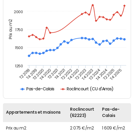
2000
Prix au m2
1750
1500
1250
T4 2021
T2 2025
T2 2019
T4 2022
T2 2020
T4 2023
T2 2021
T4 2024
T2 2022
T4 2025
T4 2019
T2 2023
T4 2020
T2 2024
Roclincourt (CU d'Arras)
Pas-de-Calais
Roclincourt
Pas-de-
Appartements et maisons
(62223)
Calais
Prix au m2
2 075 €/m2
1 609 €/m2