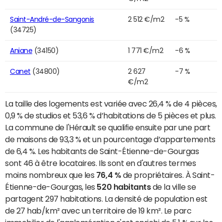
Saint-André-de-Sangonis
2 512 €/m2
-5 %
(34725)
Aniane
(34150)
1 771 €/m2
-6 %
Canet
(34800)
2 627
-7 %
€/m2
La taille des logements est variée avec 26,4 % de 4 pièces,
0,9 % de studios et 53,6 % d’habitations de 5 pièces et plus.
La commune de l'Hérault se qualifie ensuite par une part
de maisons de 93,3 % et un pourcentage d’appartements
de 6,4 %. Les habitants de Saint-Étienne-de-Gourgas
sont 46 à être locataires. Ils sont en d'autres termes
moins nombreux que les
76,4 %
de propriétaires. À Saint-
Étienne-de-Gourgas, les
520 habitants
de la ville se
partagent 297 habitations. La densité de population est
de 27 hab/km² avec un territoire de 19 km². Le parc