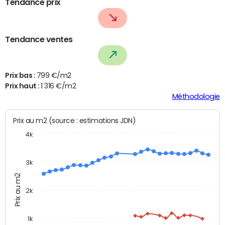
Tendance prix
Tendance ventes
Prix bas :
799 €/m2
Prix haut :
1 316 €/m2
Méthodologie
Prix au m2 (source : estimations JDN)
4k
3k
Prix au m2
2k
1k