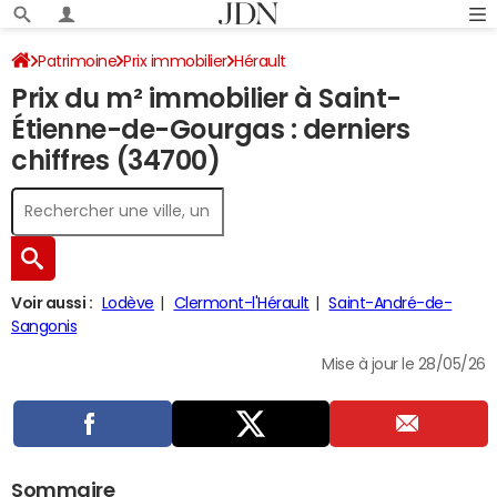
Patrimoine
Prix immobilier
Hérault
Prix du m² immobilier à Saint-
Saint-Étienne-de-Gourgas
Étienne-de-Gourgas : derniers
chiffres (34700)
Voir aussi :
Lodève
Clermont-l'Hérault
Saint-André-de-
Sangonis
Mise à jour le 28/05/26
Sommaire