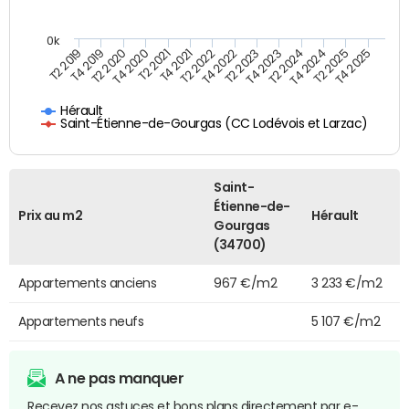
0k
T4 2021
T2 2025
T2 2021
T4 2024
T4 2020
T2 2024
T2 2020
T4 2023
T4 2019
T2 2023
T2 2019
T4 2022
T2 2022
T4 2025
Hérault
Saint-Étienne-de-Gourgas (CC Lodévois et Larzac)
Saint-
Étienne-de-
Prix au m2
Hérault
Gourgas
(34700)
Appartements anciens
967 €/m2
3 233 €/m2
Appartements neufs
5 107 €/m2
A ne pas manquer
Recevez nos astuces et bons plans directement par e-