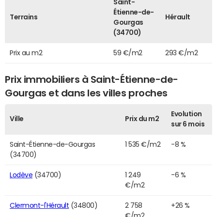
Saint-
Étienne-de-
Terrains
Hérault
Gourgas
(34700)
Prix au m2
59 €/m2
293 €/m2
Prix immobiliers à Saint-Étienne-de-
Gourgas et dans les villes proches
Evolution
Ville
Prix du m2
sur 6 mois
Saint-Étienne-de-Gourgas
1 535 €/m2
-8 %
(34700)
Lodève
(34700)
1 249
-6 %
€/m2
Clermont-l'Hérault
(34800)
2 758
+26 %
€/m2