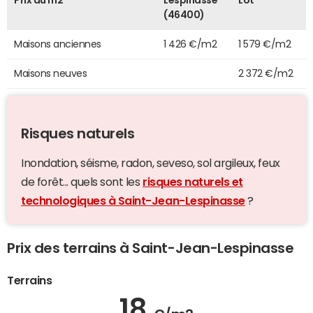
Prix au m2
Lespinasse
Lot
(46400)
Maisons anciennes
1 426 €/m2
1 579 €/m2
Maisons neuves
2 372 €/m2
Risques naturels
Inondation, séisme, radon, seveso, sol argileux, feux
de forêt... quels sont les
risques naturels et
technologiques à Saint-Jean-Lespinasse
?
Prix des terrains à Saint-Jean-Lespinasse
Terrains
18