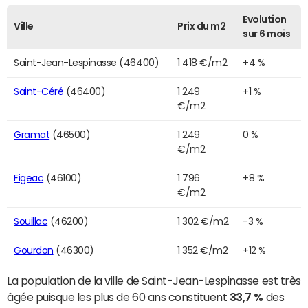
Evolution
Ville
Prix du m2
sur 6 mois
Saint-Jean-Lespinasse (46400)
1 418 €/m2
+4 %
Saint-Céré
(46400)
1 249
+1 %
€/m2
Gramat
(46500)
1 249
0 %
€/m2
Figeac
(46100)
1 796
+8 %
€/m2
Souillac
(46200)
1 302 €/m2
-3 %
Gourdon
(46300)
1 352 €/m2
+12 %
La population de la ville de Saint-Jean-Lespinasse est très
âgée puisque les plus de 60 ans constituent
33,7 %
des