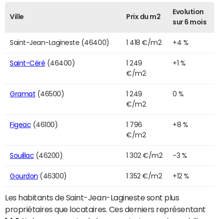
Evolution
Ville
Prix du m2
sur 6 mois
Saint-Jean-Lagineste (46400)
1 418 €/m2
+4 %
Saint-Céré
(46400)
1 249
+1 %
€/m2
Gramat
(46500)
1 249
0 %
€/m2
Figeac
(46100)
1 796
+8 %
€/m2
Souillac
(46200)
1 302 €/m2
-3 %
Gourdon
(46300)
1 352 €/m2
+12 %
Les habitants de Saint-Jean-Lagineste sont plus
propriétaires que locataires. Ces derniers représentant