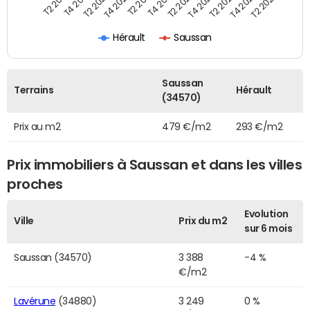
T2 2021
T2 2023
T4 2019
T4 2021
T4 2023
T2 2020
T2 2022
T2 2024
T4 2020
T4 2022
T2 2019
Hérault
Saussan
Saussan
Terrains
Hérault
(34570)
Prix au m2
479 €/m2
293 €/m2
Prix immobiliers à Saussan et dans les villes
proches
Evolution
Ville
Prix du m2
sur 6 mois
Saussan (34570)
3 388
-4 %
€/m2
Lavérune
(34880)
3 249
0 %