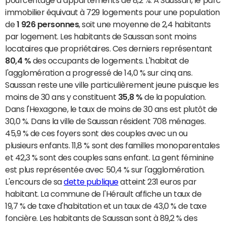
pourcentage d’appartements de 8,2 %. À Saussan, le parc
immobilier équivaut à 729 logements pour une population
de
1 926 personnes
, soit une moyenne de 2,4 habitants
par logement. Les habitants de Saussan sont moins
locataires que propriétaires. Ces derniers représentant
80,4 %
des occupants de logements. L'habitat de
l'agglomération a progressé de 14,0 % sur cinq ans.
Saussan reste une ville particulièrement jeune puisque les
moins de 30 ans y constituent
35,8 %
de la population.
Dans l'Hexagone, le taux de moins de 30 ans est plutôt de
30,0 %. Dans la ville de Saussan résident 708 ménages.
45,9 % de ces foyers sont des couples avec un ou
plusieurs enfants. 11,8 % sont des familles monoparentales
et 42,3 % sont des couples sans enfant. La gent féminine
est plus représentée avec 50,4 % sur l'agglomération.
L'encours de sa
dette publique
atteint 231 euros par
habitant. La commune de l'Hérault affiche un taux de
19,7 % de taxe d'habitation et un taux de 43,0 % de taxe
foncière. Les habitants de Saussan sont à 89,2 % des