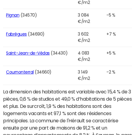
€/m2
Pignan
(34570)
3 084
-5 %
€/m2
Fabrègues
(34690)
3 602
+7 %
€/m2
Saint-Jean-de-Védas
(34430)
4 083
+5 %
€/m2
Cournonterral
(34660)
3 149
-2 %
€/m2
La dimension des habitations est variable avec 15,4 % de 3
pièces, 0,6 % de studios et 49,0 % d’habitations de 5 pièces
et plus. De surcroît, 1,9 % des habitations sont des
logements vacants et 97,1 % sont des résidences
principales. La commune de l'Hérault se caractérise
ensuite par une part de maisons de 91,2 % et un