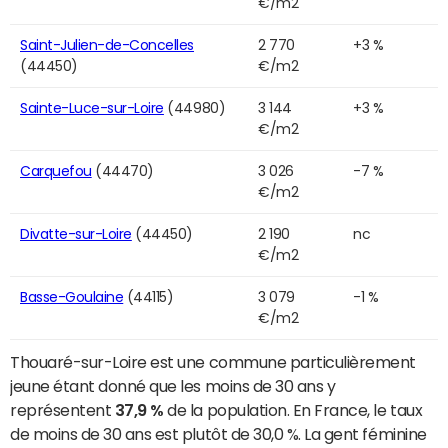
€/m2
Saint-Julien-de-Concelles
2 770
+3 %
(44450)
€/m2
Sainte-Luce-sur-Loire
(44980)
3 144
+3 %
€/m2
Carquefou
(44470)
3 026
-7 %
€/m2
Divatte-sur-Loire
(44450)
2 190
nc
€/m2
Basse-Goulaine
(44115)
3 079
-1 %
€/m2
Thouaré-sur-Loire est une commune particulièrement
jeune étant donné que les moins de 30 ans y
représentent
37,9 %
de la population. En France, le taux
de moins de 30 ans est plutôt de 30,0 %. La gent féminine