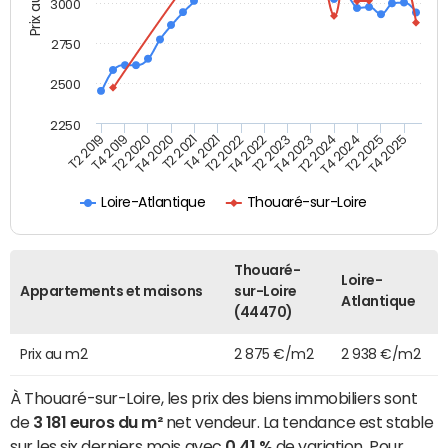
Prix au m2
3000
2750
2500
2250
T4 2021
T2 2025
T2 2020
T4 2023
T2 2022
T4 2025
T4 2020
T2 2024
T2 2019
T4 2022
T2 2021
T4 2024
T4 2019
T2 2023
Loire-Atlantique
Thouaré-sur-Loire
Thouaré-
Loire-
Appartements et maisons
sur-Loire
Atlantique
(44470)
Prix au m2
2 875 €/m2
2 938 €/m2
À Thouaré-sur-Loire, les prix des biens immobiliers sont
de
3 181 euros du m²
net vendeur. La tendance est stable
sur les six derniers mois avec
0,41 %
de variation. Pour