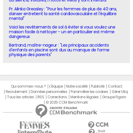
du silence, voitures, motos et vélos y sont interdits
Pr. Alinka Greasley : "Pour les femmes de plus de 40 ans,
danser entretient la santé cardiovasculaire et l'équilibre
mental"
Voici les revêtements de sol à éviter si vous voulez une
maison facile à nettoyer - un en particulier est même
dangereux
Bertrand, maître-nageur : "Les principaux accidents
d'enfants en piscine sont dus au manque de forme
physique des parents"
Qui sommes-nous ?
L'équipe
Notre société
Publicité
Contact
Recrutement
Données personnelles
Paramétrer les cookies
Gérer Utiq
Tous les articles
RSS
Corrections
Mentions légales
Groupe Figaro
© 2025 CCM Benchmark