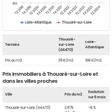
100
T2 2022
T2 2023
T2 2024
T4 2019
T4 2020
T4 2021
T4 2022
T4 2023
T2 2019
T2 2020
T2 2021
Loire-Atlantique
Thouaré-sur-Loire
Thouaré-
Loire-
Terrains
sur-Loire
Atlantique
(44470)
Prix au m2
311 €/m2
168 €/m2
Prix immobiliers à Thouaré-sur-Loire et
dans les villes proches
Evolution
Ville
Prix du m2
sur 6 mois
Thouaré-sur-Loire (44470)
2 875
-8 %