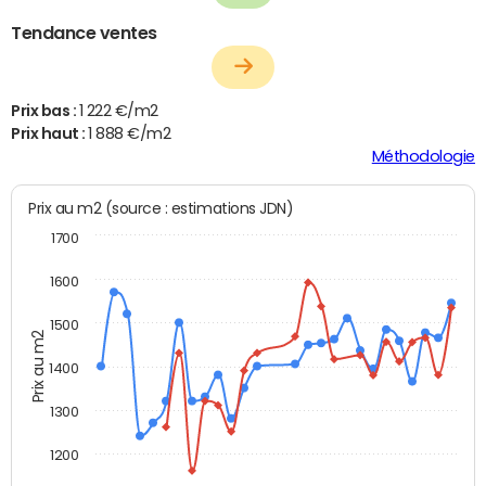
Tendance ventes
Prix bas :
1 222 €/m2
Prix haut :
1 888 €/m2
Méthodologie
Prix au m2 (source : estimations JDN)
1700
1600
1500
Prix au m2
1400
1300
1200