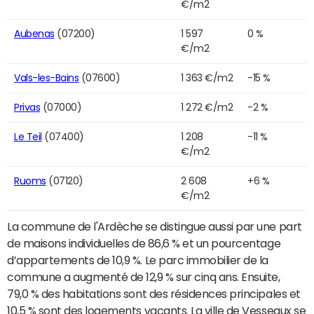
€/m2
Aubenas
(07200)
1 597
0 %
€/m2
Vals-les-Bains
(07600)
1 363 €/m2
-15 %
Privas
(07000)
1 272 €/m2
-2 %
Le Teil
(07400)
1 208
-11 %
€/m2
Ruoms
(07120)
2 608
+6 %
€/m2
La commune de l'Ardèche se distingue aussi par une part
de maisons individuelles de 86,6 % et un pourcentage
d’appartements de 10,9 %. Le parc immobilier de la
commune a augmenté de 12,9 % sur cinq ans. Ensuite,
79,0 % des habitations sont des résidences principales et
10,5 % sont des logements vacants. La ville de Vesseaux se