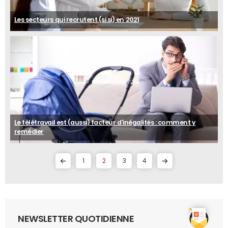
Les secteurs qui recrutent (si si) en 2021
Le télétravail est (aussi) facteur d'inégalités : comment y
remédier
1
2
3
4
NEWSLETTER QUOTIDIENNE