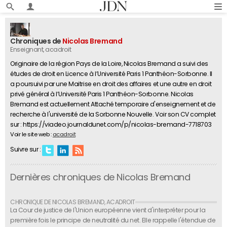
Chroniques de
Nicolas Bremand
Enseignant
, acadroit
Originaire de la région Pays de la Loire, Nicolas Bremand a suivi des
études de droit en Licence à l’Université Paris 1 Panthéon-Sorbonne. Il
a poursuivi par une Maitrise en droit des affaires et une autre en droit
privé général à l’Université Paris 1 Panthéon-Sorbonne. Nicolas
Bremand est actuellement Attaché temporaire d'enseignement et de
recherche à l'université de la Sorbonne Nouvelle. Voir son CV complet
sur : https://viadeo.journaldunet.com/p/nicolas-bremand-7718703
Voir le site web :
acadroit
Suivre sur :
Dernières chroniques de Nicolas Bremand
La Cour de justice de l'Union européenne vient d'interpréter pour la
première fois le principe de neutralité du net. Elle rappelle l'étendue de