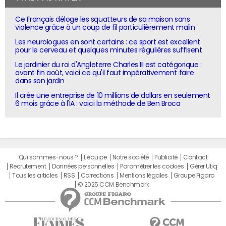
Ce Français déloge les squatteurs de sa maison sans
violence grâce à un coup de fil particulièrement malin
Les neurologues en sont certains : ce sport est excellent
pour le cerveau et quelques minutes régulières suffisent
Le jardinier du roi d'Angleterre Charles III est catégorique :
avant fin août, voici ce qu'il faut impérativement faire
dans son jardin
Il crée une entreprise de 10 millions de dollars en seulement
6 mois grâce à l'IA : voici la méthode de Ben Broca
Qui sommes-nous ?
L'équipe
Notre société
Publicité
Contact
Recrutement
Données personnelles
Paramétrer les cookies
Gérer Utiq
Tous les articles
RSS
Corrections
Mentions légales
Groupe Figaro
© 2025 CCM Benchmark