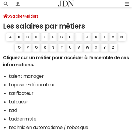
Salaire
Métiers
Les salaires par métiers
A
B
C
D
E
F
G
H
I
J
K
L
M
N
O
P
Q
R
S
T
U
V
W
X
Y
Z
Cliquez sur un métier pour accéder à l'ensemble de ses
informations.
talent manager
tapissier-décorateur
tarificateur
tatoueur
taxi
taxidermiste
technicien automatisme / robotique