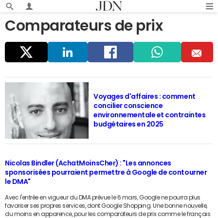
Comparateurs de prix
Parta
Linke
Faceb
Whats
E
ger
dIn
ook
app
m
Voyages d'affaires : comment
concilier conscience
ail
environnementale et contraintes
budgétaires en 2025
Nicolas Bindler (AchatMoinsCher) : "Les annonces
sponsorisées pourraient permettre à Google de contourner
le DMA"
Avec l'entrée en vigueur du DMA prévue le 6 mars, Google ne pourra plus
favoriser ses propres services, dont Google Shopping. Une bonne nouvelle,
du moins en apparence, pour les comparateurs de prix comme le français