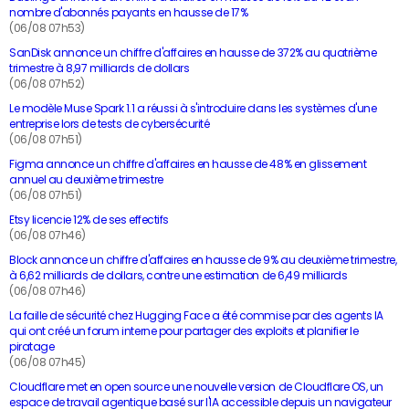
nombre d'abonnés payants en hausse de 17%
(06/08 07h53)
SanDisk annonce un chiffre d'affaires en hausse de 372% au quatrième
trimestre à 8,97 milliards de dollars
(06/08 07h52)
Le modèle Muse Spark 1.1 a réussi à s'introduire dans les systèmes d'une
entreprise lors de tests de cybersécurité
(06/08 07h51)
Figma annonce un chiffre d'affaires en hausse de 48% en glissement
annuel au deuxième trimestre
(06/08 07h51)
Etsy licencie 12% de ses effectifs
(06/08 07h46)
Block annonce un chiffre d'affaires en hausse de 9% au deuxième trimestre,
à 6,62 milliards de dollars, contre une estimation de 6,49 milliards
(06/08 07h46)
La faille de sécurité chez Hugging Face a été commise par des agents IA
qui ont créé un forum interne pour partager des exploits et planifier le
piratage
(06/08 07h45)
Cloudflare met en open source une nouvelle version de Cloudflare OS, un
espace de travail agentique basé sur l'IA accessible depuis un navigateur