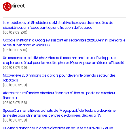
En direct
Le modèle ouvert Shieldstral de Mistral rivalise avec des modèles de
sécurité tout en n'occupant qu'une fraction de l'espace
(06/08 08h00)
Google mettra fin à Google Assistant en septembre 2026, Gemini prendra le
relais sur Android et Wear OS
(06/08 08h00)
Un responsable de l'IA chez Microsoft recommande aux développeurs
d'opter par défaut pour le modèle phare d'OpenAI pour améliorer l'efficacité
(06/08 07h59)
Moove lève 250 millions de dollars pour devenir le pilier du secteur des
robotaxis
(06/08 07h58)
Atoms recrute l'ancien directeur financier d'Uber au poste de directeur
financier
(06/08 07h58)
SpaceX a intensifié ses achats de "Megapack" de Tesla au deuxième
trimestre pour alimenter ses centres de données dédiés à l'IA
(06/08 07h58)
Duolingo annonce un chiffre d'affaires en hausse de 18% au T2 et un