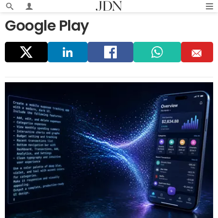
Google Play
Parta
Linke
Faceb
Whats
E
ger
dIn
ook
app
m
ail