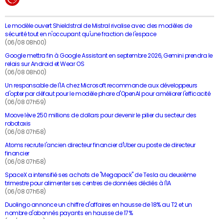
Le modèle ouvert Shieldstral de Mistral rivalise avec des modèles de
sécurité tout en n'occupant qu'une fraction de l'espace
(06/08 08h00)
Google mettra fin à Google Assistant en septembre 2026, Gemini prendra le
relais sur Android et Wear OS
(06/08 08h00)
Un responsable de l'IA chez Microsoft recommande aux développeurs
d'opter par défaut pour le modèle phare d'OpenAI pour améliorer l'efficacité
(06/08 07h59)
Moove lève 250 millions de dollars pour devenir le pilier du secteur des
robotaxis
(06/08 07h58)
Atoms recrute l'ancien directeur financier d'Uber au poste de directeur
financier
(06/08 07h58)
SpaceX a intensifié ses achats de "Megapack" de Tesla au deuxième
trimestre pour alimenter ses centres de données dédiés à l'IA
(06/08 07h58)
Duolingo annonce un chiffre d'affaires en hausse de 18% au T2 et un
nombre d'abonnés payants en hausse de 17%