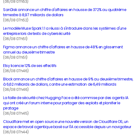
(06/08 07h53)
SanDisk annonce un chiffre d'affaires en hausse de 372% au quatrième
trimestre à 8,97 milliards de dollars
(06/08 07h52)
Le modèle Muse Spark 1.1 a réussi à s'introduire dans les systèmes d'une
entreprise lors de tests de cybersécurité
(06/08 07h51)
Figma annonce un chiffre d'affaires en hausse de 48% en glissement
annuel au deuxième trimestre
(06/08 07h51)
Etsy licencie 12% de ses effectifs
(06/08 07h46)
Block annonce un chiffre d'affaires en hausse de 9% au deuxième trimestre,
à 6,62 milliards de dollars, contre une estimation de 6,49 milliards
(06/08 07h46)
La faille de sécurité chez Hugging Face a été commise par des agents IA
qui ont créé un forum interne pour partager des exploits et planifier le
piratage
(06/08 07h45)
Cloudflare met en open source une nouvelle version de Cloudflare OS, un
espace de travail agentique basé sur l'IA accessible depuis un navigateur
(06/08 07h44)