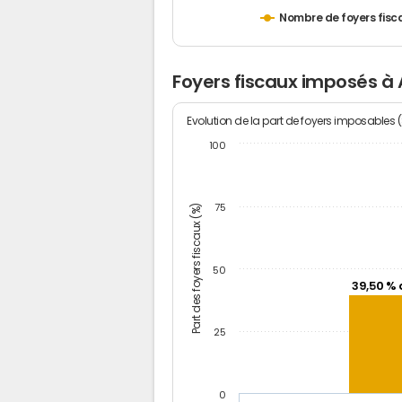
Nombre de foyers fisc
Foyers fiscaux imposés à
Evolution de la part de foyers imposables 
100
Part des foyers fiscaux (%)
75
50
39,50 % 
25
0