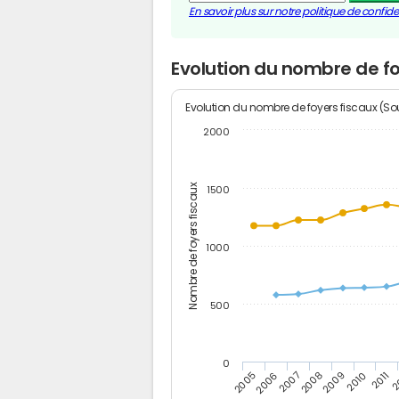
En savoir plus sur notre politique de confiden
Evolution du nombre de f
Evolution du nombre de foyers fiscaux (Sou
2000
Nombre de foyers fiscaux
1500
1000
500
0
2
2011
2010
2009
2008
2007
2006
2005