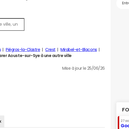
u
Piégros-la-Clastre
Crest
Mirabel-et-Blacons
er Aouste-sur-Sye à une autre ville
Mise à jour le 25/06/26
FO
x
27 a
Goo