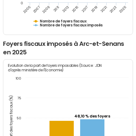
0
2023
2005
2009
2013
2017
2021
2025
2007
2011
2015
2019
Nombre de foyers fiscaux
Nombre de foyers fiscaux imposés
Foyers fiscaux imposés à Arc-et-Senans
en 2025
Evolution de la part de foyers imposables (Source : JDN
d'après ministère de l'Economie)
100
Part des foyers fiscaux (%)
75
48,10 % des foyers
50