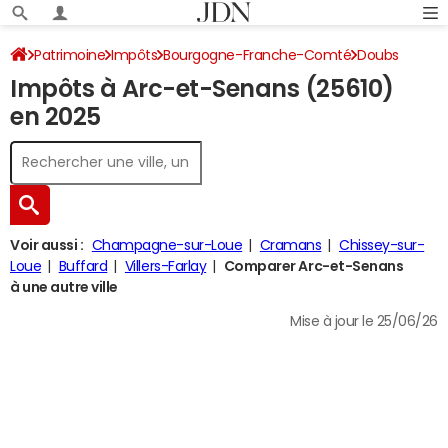
Patrimoine
Impôts
Bourgogne-Franche-Comté
Doubs
Impôts à Arc-et-Senans (25610)
Arc-et-Senans
Impôt sur le revenu
en 2025
Voir aussi :
Champagne-sur-Loue
Cramans
Chissey-sur-
Loue
Buffard
Villers-Farlay
Comparer Arc-et-Senans
à une autre ville
Mise à jour le 25/06/26