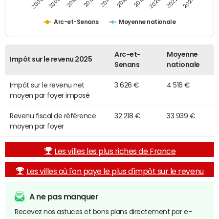
2014
2024
2010
2020
2012
2022
2006
2016
2008
2018
Arc-et-Senans
Moyenne nationale
Arc-et-
Moyenne
Impôt sur le revenu 2025
Senans
nationale
Impôt sur le revenu net
3 626 €
4 516 €
moyen par foyer imposé
Revenu fiscal de référence
32 218 €
33 939 €
moyen par foyer
Les villes les plus riches de France
Les villes où l'on paye le plus d'impôt sur le revenu
A ne pas manquer
Recevez nos astuces et bons plans directement par e-