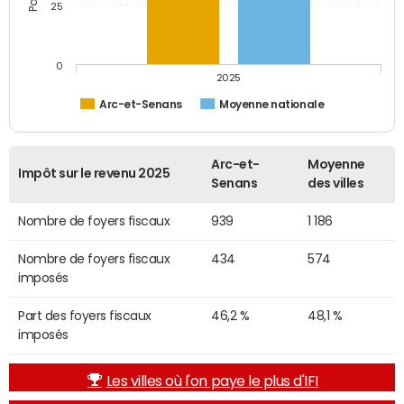
25
0
2025
Arc-et-Senans
Moyenne nationale
Arc-et-
Moyenne
Impôt sur le revenu 2025
Senans
des villes
Nombre de foyers fiscaux
939
1 186
Nombre de foyers fiscaux
434
574
imposés
Part des foyers fiscaux
46,2 %
48,1 %
imposés
Les villes où l'on paye le plus d'IFI