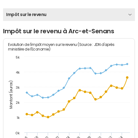
Impôt sur le revenu
Impôt sur le revenu à Arc-et-Senans
Evolution de l'impôt moyen sur le revenu (Source : JDN d'après
ministère de l'Economie)
5k
4k
Montant (euros)
3k
2k
1k
0k