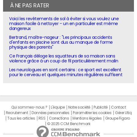
À NE PAS RATER
Voici les revêtements de sol à éviter si vous voulez une
maison facile à nettoyer - un en particulier est même
dangereux
Bertrand, maître-nageur : "Les principaux accidents
d'enfants en piscine sont dus au manque de forme
physique des parents"
Ce Français déloge les squatteurs de sa maison sans
violence grâce à un coup de fil particulièrement malin
Les neurologues en sont certains : ce sport est excellent
pour le cerveau et quelques minutes régulières suffisent
Qui sommes-nous ?
L'équipe
Notre société
Publicité
Contact
Recrutement
Données personnelles
Paramétrer les cookies
Gérer Utiq
Tous les articles
RSS
Corrections
Mentions légales
Groupe Figaro
© 2025 CCM Benchmark