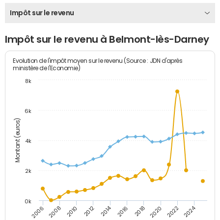
Impôt sur le revenu
Impôt sur le revenu à Belmont-lès-Darney
Evolution de l'impôt moyen sur le revenu (Source : JDN d'après
ministère de l'Economie)
8k
6k
Montant (euros)
4k
2k
0k
2014
2024
2010
2020
2012
2022
2006
2016
2008
2018