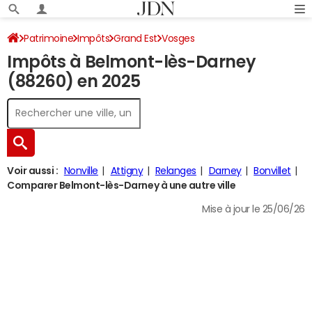
Patrimoine
Impôts
Grand Est
Vosges
Impôts à Belmont-lès-Darney
Belmont-lès-Darney
Impôt sur le revenu
(88260) en 2025
Voir aussi :
Nonville
Attigny
Relanges
Darney
Bonvillet
Comparer Belmont-lès-Darney à une autre ville
Mise à jour le 25/06/26