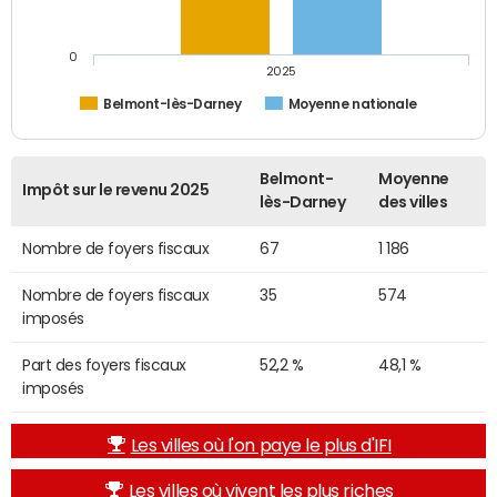
0
2025
Belmont-lès-Darney
Moyenne nationale
Belmont-
Moyenne
Impôt sur le revenu 2025
lès-Darney
des villes
Nombre de foyers fiscaux
67
1 186
Nombre de foyers fiscaux
35
574
imposés
Part des foyers fiscaux
52,2 %
48,1 %
imposés
Les villes où l'on paye le plus d'IFI
Les villes où vivent les plus riches