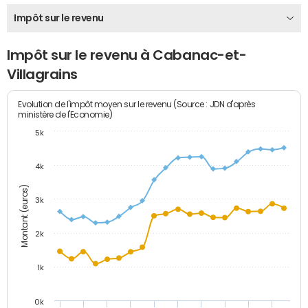
Impôt sur le revenu
Impôt sur le revenu à Cabanac-et-
Villagrains
Evolution de l'impôt moyen sur le revenu (Source : JDN d'après
ministère de l'Economie)
5k
4k
Montant (euros)
3k
2k
1k
0k