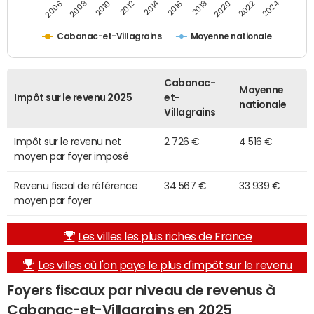
2014
2024
2010
2020
2012
2022
2006
2016
2008
2018
Cabanac-et-Villagrains
Moyenne nationale
Cabanac-
Moyenne
Impôt sur le revenu 2025
et-
nationale
Villagrains
Impôt sur le revenu net
2 726 €
4 516 €
moyen par foyer imposé
Revenu fiscal de référence
34 567 €
33 939 €
moyen par foyer
Les villes les plus riches de France
Les villes où l'on paye le plus d'impôt sur le revenu
Foyers fiscaux par niveau de revenus à
Cabanac-et-Villagrains en 2025