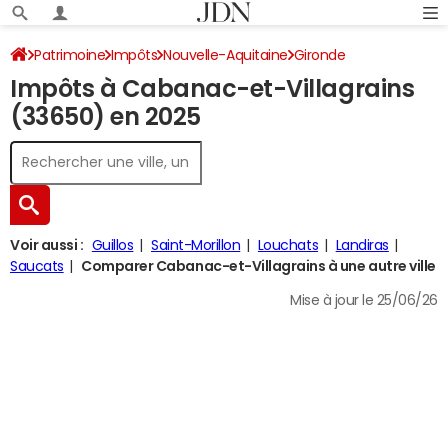
Patrimoine
Impôts
Nouvelle-Aquitaine
Gironde
Impôts à Cabanac-et-Villagrains
Cabanac-et-Villagrains
Impôt sur le revenu
(33650) en 2025
Voir aussi :
Guillos
Saint-Morillon
Louchats
Landiras
Saucats
Comparer Cabanac-et-Villagrains à une autre ville
Mise à jour le 25/06/26