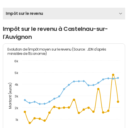
Impôt sur le revenu
Impôt sur le revenu à Castelnau-sur-
l'Auvignon
Evolution de l'impôt moyen sur le revenu (Source : JDN d'après
ministère de l'Economie)
6k
5k
Montant (euros)
4k
3k
2k
1k