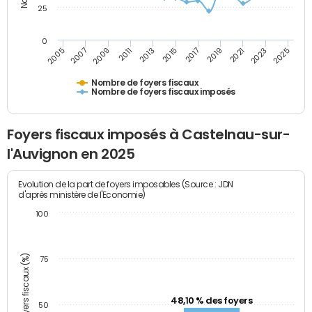
25
0
2009
2023
2017
2011
2025
2005
2019
2013
2007
2021
2015
Nombre de foyers fiscaux
Nombre de foyers fiscaux imposés
Foyers fiscaux imposés à Castelnau-sur-
l'Auvignon en 2025
Evolution de la part de foyers imposables (Source : JDN
d'après ministère de l'Economie)
100
Part des foyers fiscaux (%)
75
48,10 % des foyers
50