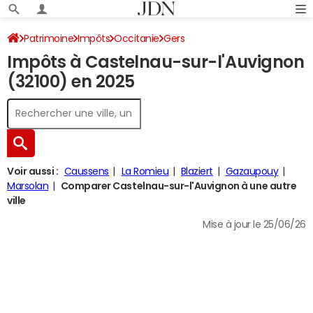
Patrimoine
Impôts
Occitanie
Gers
Impôts à Castelnau-sur-l'Auvignon
Castelnau-sur-l'Auvignon
Impôt sur le revenu
(32100) en 2025
Voir aussi :
Caussens
La Romieu
Blaziert
Gazaupouy
Marsolan
Comparer Castelnau-sur-l'Auvignon à une autre
ville
Mise à jour le 25/06/26