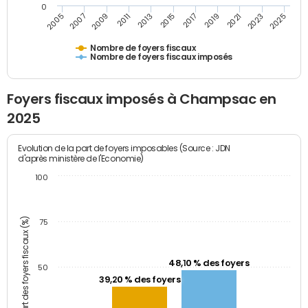
0
2009
2023
2017
2011
2025
2005
2019
2013
2007
2021
2015
Nombre de foyers fiscaux
Nombre de foyers fiscaux imposés
Foyers fiscaux imposés à Champsac en
2025
Evolution de la part de foyers imposables (Source : JDN
d'après ministère de l'Economie)
100
Part des foyers fiscaux (%)
75
48,10 % des foyers
50
39,20 % des foyers