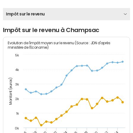
Impôt sur le revenu
Impôt sur le revenu à Champsac
Evolution de l'impôt moyen sur le revenu (Source : JDN d'après
ministère de l'Economie)
5k
4k
Montant (euros)
3k
2k
1k
0k