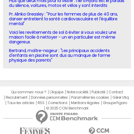
Plus que deux mois pour la visiter : l'île d'Hydra est le paradis
du silence, voitures, motos et vélos y sont interdits
Pr. Alinka Greasley : "Pour les femmes de plus de 40 ans,
danser entretient la santé cardiovasculaire et l'équilibre
mental"
Voici les revêtements de sol à éviter si vous voulez une
maison facile à nettoyer - un en particulier est même
dangereux
Bertrand, maître-nageur : "Les principaux accidents
d'enfants en piscine sont dus au manque de forme
physique des parents"
Qui sommes-nous ?
L'équipe
Notre société
Publicité
Contact
Recrutement
Données personnelles
Paramétrer les cookies
Gérer Utiq
Tous les articles
RSS
Corrections
Mentions légales
Groupe Figaro
© 2025 CCM Benchmark