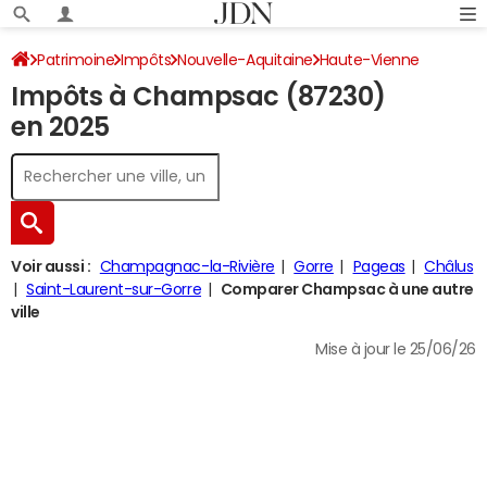
Patrimoine
Impôts
Nouvelle-Aquitaine
Haute-Vienne
Impôts à Champsac (87230)
Champsac
Impôt sur le revenu
en 2025
Voir aussi :
Champagnac-la-Rivière
Gorre
Pageas
Châlus
Saint-Laurent-sur-Gorre
Comparer Champsac à une autre
ville
Mise à jour le 25/06/26