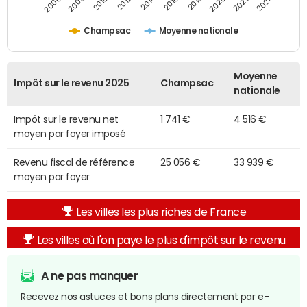
2014
2024
2010
2020
2012
2022
2006
2016
2008
2018
Champsac
Moyenne nationale
Moyenne
Impôt sur le revenu 2025
Champsac
nationale
Impôt sur le revenu net
1 741 €
4 516 €
moyen par foyer imposé
Revenu fiscal de référence
25 056 €
33 939 €
moyen par foyer
Les villes les plus riches de France
Les villes où l'on paye le plus d'impôt sur le revenu
A ne pas manquer
Recevez nos astuces et bons plans directement par e-