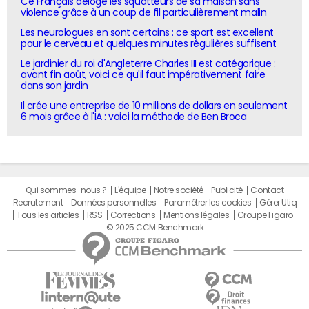
Ce Français déloge les squatteurs de sa maison sans
violence grâce à un coup de fil particulièrement malin
Les neurologues en sont certains : ce sport est excellent
pour le cerveau et quelques minutes régulières suffisent
Le jardinier du roi d'Angleterre Charles III est catégorique :
avant fin août, voici ce qu'il faut impérativement faire
dans son jardin
Il crée une entreprise de 10 millions de dollars en seulement
6 mois grâce à l'IA : voici la méthode de Ben Broca
Qui sommes-nous ?
L'équipe
Notre société
Publicité
Contact
Recrutement
Données personnelles
Paramétrer les cookies
Gérer Utiq
Tous les articles
RSS
Corrections
Mentions légales
Groupe Figaro
© 2025 CCM Benchmark