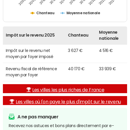
2014
2024
2010
2020
2012
2022
2006
2016
2008
2018
Chanteau
Moyenne nationale
Moyenne
Impôt sur le revenu 2025
Chanteau
nationale
Impôt sur le revenu net
3 627 €
4 516 €
moyen par foyer imposé
Revenu fiscal de référence
40 170 €
33 939 €
moyen par foyer
Les villes les plus riches de France
Les villes où l'on paye le plus d'impôt sur le revenu
A ne pas manquer
Recevez nos astuces et bons plans directement par e-