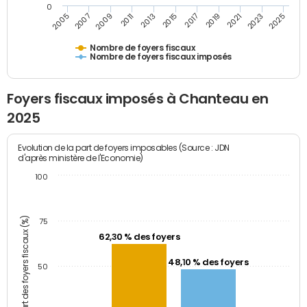
0
2023
2005
2009
2013
2017
2021
2025
2007
2011
2015
2019
Nombre de foyers fiscaux
Nombre de foyers fiscaux imposés
Foyers fiscaux imposés à Chanteau en
2025
Evolution de la part de foyers imposables (Source : JDN
d'après ministère de l'Economie)
100
Part des foyers fiscaux (%)
75
62,30 % des foyers
48,10 % des foyers
50