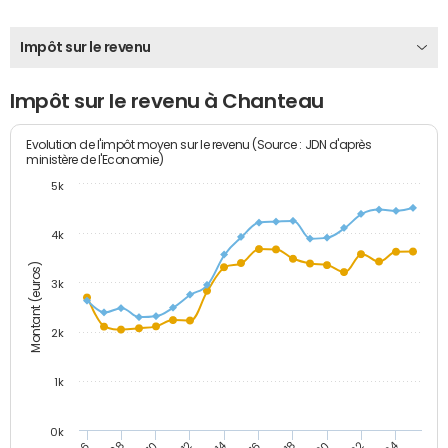
Impôt sur le revenu
Impôt sur le revenu à Chanteau
Evolution de l'impôt moyen sur le revenu (Source : JDN d'après
ministère de l'Economie)
5k
4k
Montant (euros)
3k
2k
1k
0k