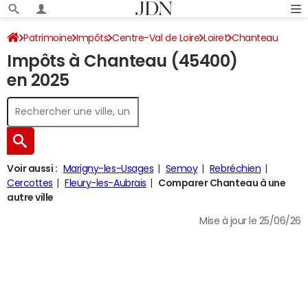
Patrimoine
Impôts
Centre-Val de Loire
Loiret
Chanteau
Impôts à Chanteau (45400)
Impôt sur le revenu
en 2025
Voir aussi :
Marigny-les-Usages
Semoy
Rebréchien
Cercottes
Fleury-les-Aubrais
Comparer Chanteau à une
autre ville
Mise à jour le 25/06/26