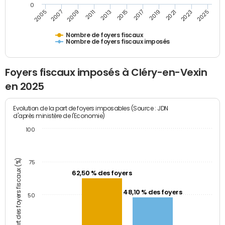
0
2009
2023
2017
2011
2025
2005
2019
2013
2007
2021
2015
Nombre de foyers fiscaux
Nombre de foyers fiscaux imposés
Foyers fiscaux imposés à Cléry-en-Vexin
en 2025
Evolution de la part de foyers imposables (Source : JDN
d'après ministère de l'Economie)
100
Part des foyers fiscaux (%)
75
62,50 % des foyers
48,10 % des foyers
50