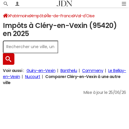
Patrimoine
Impôts
Île-de-France
Val-d'Oise
Impôts à Cléry-en-Vexin (95420)
Cléry-en-Vexin
Impôt sur le revenu
en 2025
Voir aussi :
Guiry-en-Vexin
Banthelu
Commeny
Le Bellay-
en-Vexin
Nucourt
Comparer Cléry-en-Vexin à une autre
ville
Mise à jour le 25/06/26