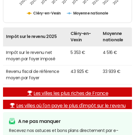
2014
2024
2010
2020
2012
2022
2006
2016
2008
2018
Cléry-en-Vexin
Moyenne nationale
Cléry-en-
Moyenne
Impôt sur le revenu 2025
Vexin
nationale
Impôt sur le revenu net
5 353 €
4 516 €
moyen par foyer imposé
Revenu fiscal de référence
43 925 €
33 939 €
moyen par foyer
Les villes les plus riches de France
Les villes où l'on paye le plus d'impôt sur le revenu
A ne pas manquer
Recevez nos astuces et bons plans directement par e-