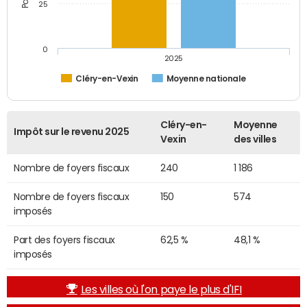
25
0
2025
Cléry-en-Vexin
Moyenne nationale
Cléry-en-
Moyenne
Impôt sur le revenu 2025
Vexin
des villes
Nombre de foyers fiscaux
240
1 186
Nombre de foyers fiscaux
150
574
imposés
Part des foyers fiscaux
62,5 %
48,1 %
imposés
Les villes où l'on paye le plus d'IFI