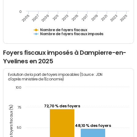
0
2005
2007
2009
2011
2013
2015
2017
2019
2021
2023
2025
Nombre de foyers fiscaux
Nombre de foyers fiscaux imposés
Foyers fiscaux imposés à Dampierre-en-
Yvelines en 2025
Evolution de la part de foyers imposables (Source : JDN
d'après ministère de l'Economie)
100
72,70 % des foyers
Part des foyers fiscaux (%)
75
48,10 % des foyers
50