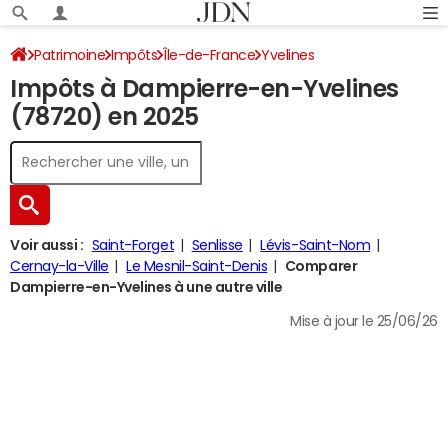
Patrimoine
Impôts
Île-de-France
Yvelines
Impôts à Dampierre-en-Yvelines
Dampierre-en-Yvelines
Impôt sur le revenu
(78720) en 2025
Voir aussi :
Saint-Forget
Senlisse
Lévis-Saint-Nom
Cernay-la-Ville
Le Mesnil-Saint-Denis
Comparer
Dampierre-en-Yvelines à une autre ville
Mise à jour le 25/06/26