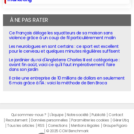
À NE PAS RATER
Ce Français déloge les squatteurs de sa maison sans
violence grâce à un coup de fil particulièrement malin
Les neurologues en sont certains : ce sport est excellent
pour le cerveau et quelques minutes régulières suffisent
Le jardinier du roi d'Angleterre Charles III est catégorique :
avant fin août, voici ce qu'il faut impérativement faire
dans son jardin
Il crée une entreprise de 10 millions de dollars en seulement
6 mois grâce à l'IA : voici la méthode de Ben Broca
Qui sommes-nous ?
L'équipe
Notre société
Publicité
Contact
Recrutement
Données personnelles
Paramétrer les cookies
Gérer Utiq
Tous les articles
RSS
Corrections
Mentions légales
Groupe Figaro
© 2025 CCM Benchmark