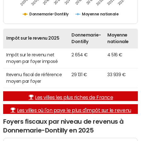
2014
2024
2010
2020
2012
2022
2006
2016
2008
2018
Donnemarie-Dontilly
Moyenne nationale
Donnemarie-
Moyenne
Impôt sur le revenu 2025
Dontilly
nationale
Impôt sur le revenu net
2 654 €
4 516 €
moyen par foyer imposé
Revenu fiscal de référence
29 131 €
33 939 €
moyen par foyer
Les villes les plus riches de France
Les villes où l'on paye le plus d'impôt sur le revenu
Foyers fiscaux par niveau de revenus à
Donnemarie-Dontilly en 2025