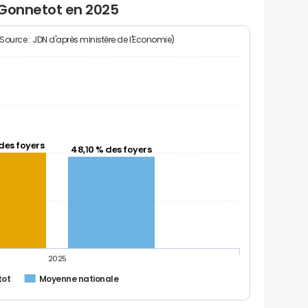
 Gonnetot en 2025
(Source : JDN d'après ministère de l'Economie)
des foyers
48,10 % des foyers
2025
tot
Moyenne nationale