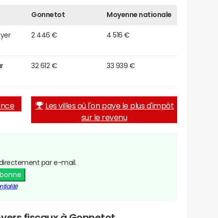
Gonnetot
Moyenne nationale
oyer
2 446 €
4 516 €
r
32 612 €
33 939 €
rance
Les villes où l'on paye le plus d'impôt
sur le revenu
directement par e-mail.
abonne
tialité
oyers fiscaux à Gonnetot