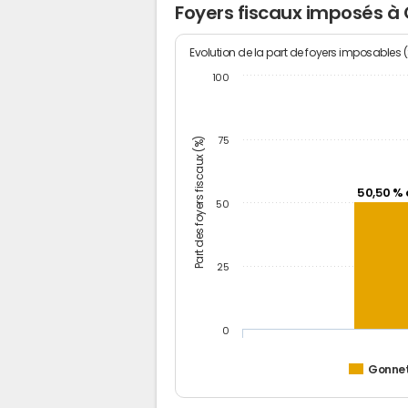
Foyers fiscaux imposés à
Evolution de la part de foyers imposables 
100
Part des foyers fiscaux (%)
75
50,50 % 
50
25
0
Gonne