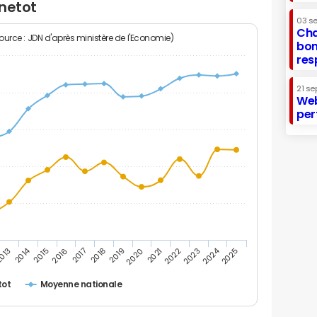
nnetot
03 s
Cha
Source : JDN d'après ministère de l'Economie)
bon
res
21 se
Web
per
2014
2024
013
2015
2016
2017
2018
2019
2020
2021
2022
2023
2025
tot
Moyenne nationale