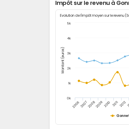
Impôt sur le revenu à Go
Evolution de l'impôt moyen sur le revenu (
5k
4k
Montant (euros)
3k
2k
1k
0k
2006
2007
2008
2009
2010
2011
2012
2
Gonne