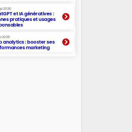
ep 2026
tGPT et IA génératives :
nes pratiques et usages
ponsables
p 2026
 analytics : booster ses
formances marketing