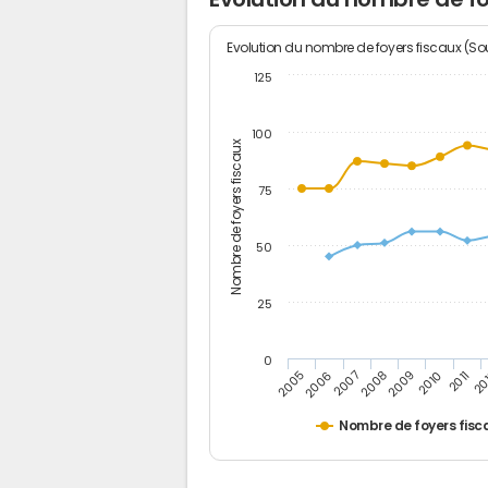
Evolution du nombre de foyers fiscaux (Sou
125
100
Nombre de foyers fiscaux
75
50
25
0
2005
20
2009
2006
2010
2007
2011
2008
Nombre de foyers fisc