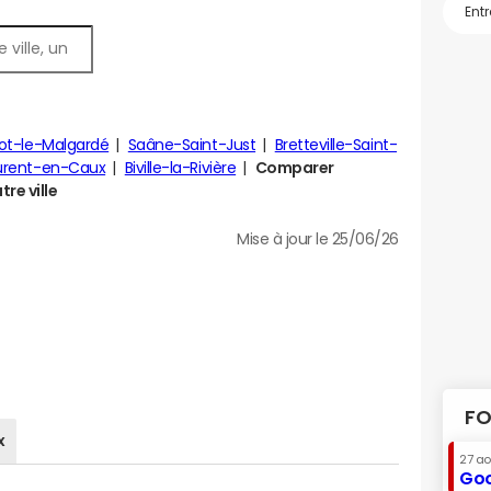
ot-le-Malgardé
Saâne-Saint-Just
Bretteville-Saint-
urent-en-Caux
Biville-la-Rivière
Comparer
re ville
Mise à jour le 25/06/26
FO
x
27 a
Goo