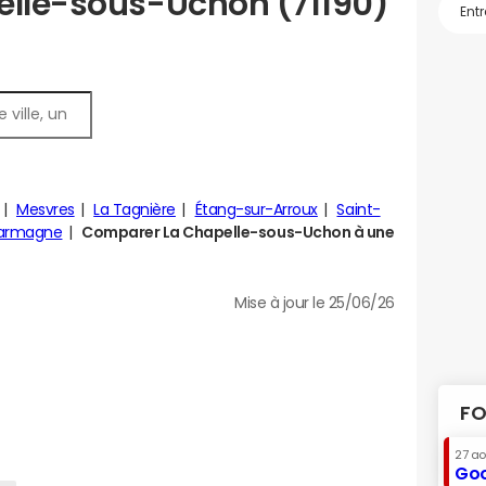
elle-sous-Uchon (71190)
Mesvres
La Tagnière
Étang-sur-Arroux
Saint-
armagne
Comparer La Chapelle-sous-Uchon à une
Mise à jour le 25/06/26
FO
27 a
Goo