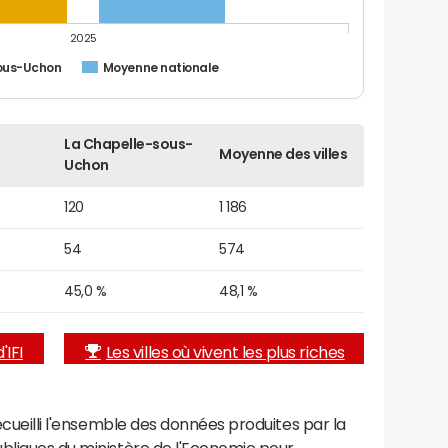
2025
ous-Uchon
Moyenne nationale
La Chapelle-sous-
Moyenne des villes
Uchon
120
1 186
54
574
45,0 %
48,1 %
'IFI
Les villes où vivent les plus riches
recueilli l'ensemble des données produites par la
ubliques du ministère de l'Economie pour