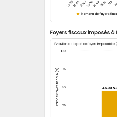
2005
20
2009
2006
2010
2007
2011
2008
Nombre de foyers fisc
Foyers fiscaux imposés à
Evolution de la part de foyers imposables 
100
Part des foyers fiscaux (%)
75
50
45,00 % 
25