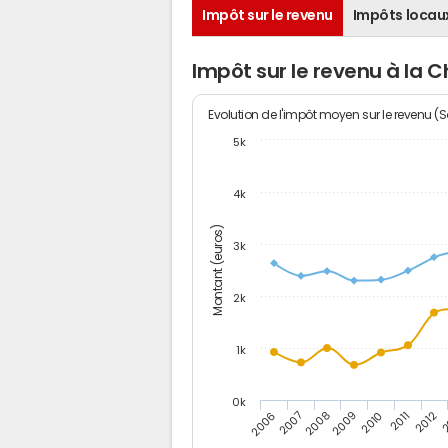
Impôt sur le revenu
Impôts locau
Impôt sur le revenu à la
Evolution de l'impôt moyen sur le revenu (
5k
4k
Montant (euros)
3k
2k
1k
0k
2006
2007
2008
2009
2010
2011
2012
2