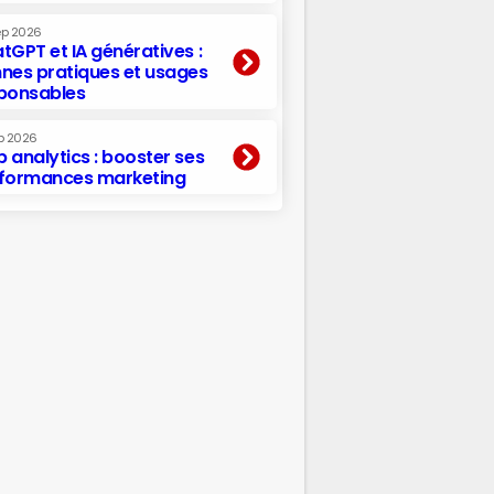
ep 2026
tGPT et IA génératives :
nes pratiques et usages
ponsables
p 2026
 analytics : booster ses
formances marketing