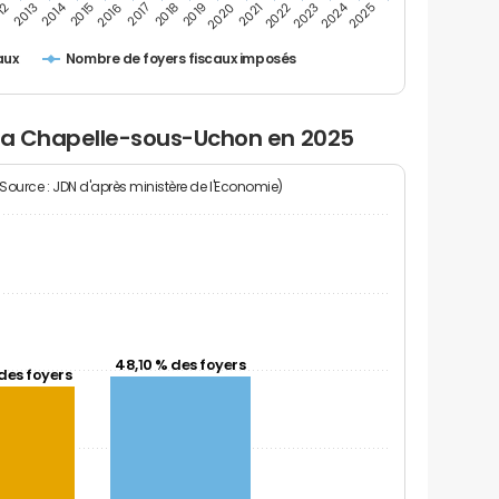
2024
2014
12
2019
2016
2023
2013
2020
2017
2021
2018
2025
2015
2022
Nombre de foyers fiscaux imposés
aux
 la Chapelle-sous-Uchon en 2025
(Source : JDN d'après ministère de l'Economie)
48,10 % des foyers
des foyers