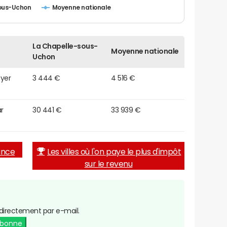
ous-Uchon
Moyenne nationale
La Chapelle-sous-
Moyenne nationale
Uchon
oyer
3 444 €
4 516 €
r
30 441 €
33 939 €
rance
Les villes où l'on paye le plus d'impôt
sur le revenu
directement par e-mail.
abonne