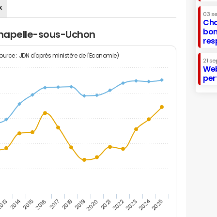
x
03 s
Cha
bon
 Chapelle-sous-Uchon
res
Source : JDN d'après ministère de l'Economie)
21 se
Web
per
2014
2024
013
2015
2016
2017
2018
2019
2020
2021
2022
2023
2025