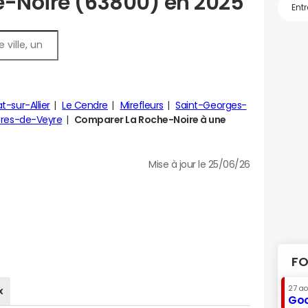
e-Noire (63800) en 2025
t-sur-Allier
Le Cendre
Mirefleurs
Saint-Georges-
tres-de-Veyre
Comparer La Roche-Noire à une
Mise à jour le 25/06/26
FO
27 a
x
Goo