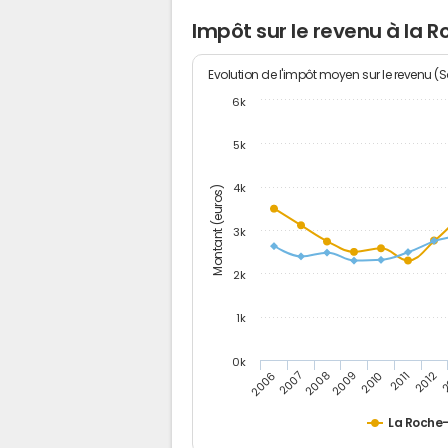
Impôt sur le revenu à la 
Evolution de l'impôt moyen sur le revenu (
6k
5k
4k
Montant (euros)
3k
2k
1k
0k
2006
2007
2008
2009
2010
2011
2012
2
La Roche-