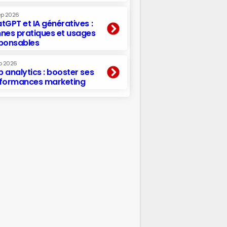
ep 2026
tGPT et IA génératives :
nes pratiques et usages
ponsables
p 2026
 analytics : booster ses
formances marketing