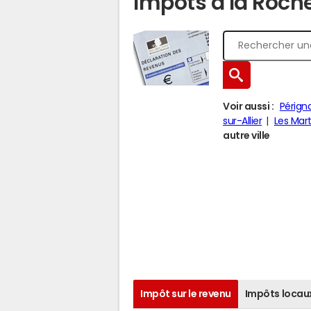
Impôts à la Roch
Voir aussi :
Périgna
sur-Allier
Les Mar
autre ville
Impôt sur le revenu
Impôts locau