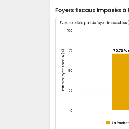
Foyers fiscaux imposés à 
Evolution de la part de foyers imposables 
100
70,70 % 
Part des foyers fiscaux (%)
75
50
25
0
La Roche-