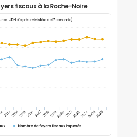
yers fiscaux à la Roche-Noire
rce : JDN d'après ministère de l'Economie)
2024
2014
12
2019
2016
2023
2013
2020
2017
2021
2018
2025
2015
2022
Nombre de foyers fiscaux imposés
aux