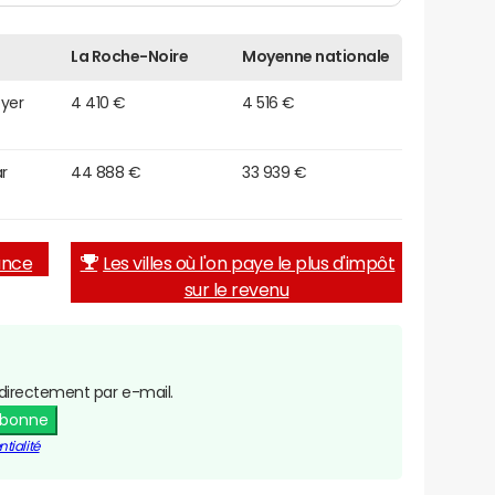
La Roche-Noire
Moyenne nationale
oyer
4 410 €
4 516 €
r
44 888 €
33 939 €
rance
Les villes où l'on paye le plus d'impôt
sur le revenu
directement par e-mail.
abonne
tialité