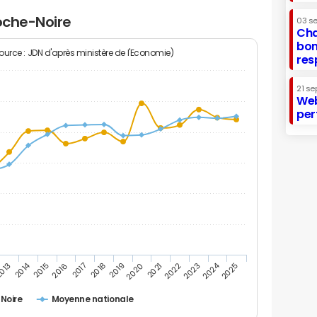
Roche-Noire
03 s
Cha
bon
Source : JDN d'après ministère de l'Economie)
res
21 se
Web
per
2014
2024
013
2015
2016
2017
2018
2019
2020
2021
2022
2023
2025
Noire
Moyenne nationale