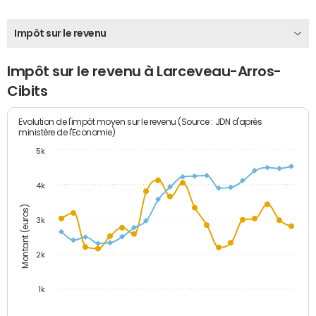
Impôt sur le revenu
Impôt sur le revenu à Larceveau-Arros-
Cibits
Evolution de l'impôt moyen sur le revenu (Source : JDN d'après
ministère de l'Economie)
5k
4k
Montant (euros)
3k
2k
1k