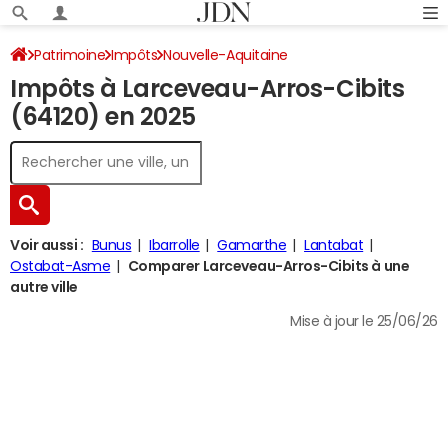
Patrimoine
Impôts
Nouvelle-Aquitaine
Impôts à Larceveau-Arros-Cibits
Pyrénées-Atlantiques
Larceveau-Arros-Cibits
(64120) en 2025
Impôt sur le revenu
Voir aussi :
Bunus
Ibarrolle
Gamarthe
Lantabat
Ostabat-Asme
Comparer Larceveau-Arros-Cibits à une
autre ville
Mise à jour le 25/06/26