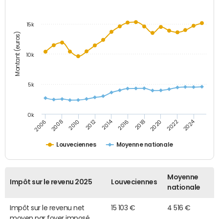
15k
Montant (euros)
10k
5k
0k
2014
2024
2006
2016
2012
2022
2010
2020
2008
2018
Louveciennes
Moyenne nationale
Moyenne
Impôt sur le revenu 2025
Louveciennes
nationale
Impôt sur le revenu net
15 103 €
4 516 €
moyen par foyer imposé