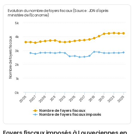
Evolution du nombre de foyers fiscaux (Source : JDN d'après
ministère de l'Economie)
5k
4k
Nombre de foyers fiscaux
3k
2k
1k
0k
2005
2013
2021
2011
2019
2009
2017
2025
2007
2015
2023
Nombre de foyers fiscaux
Nombre de foyers fiscaux imposés
Foyers fiscaux imposés à Louveciennes en