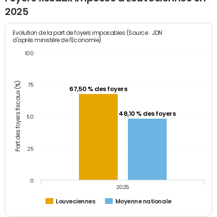
2025
Evolution de la part de foyers imposables (Source : JDN
d'après ministère de l'Economie)
100
Part des foyers fiscaux (%)
75
67,50 % des foyers
48,10 % des foyers
50
25
0
2025
Louveciennes
Moyenne nationale