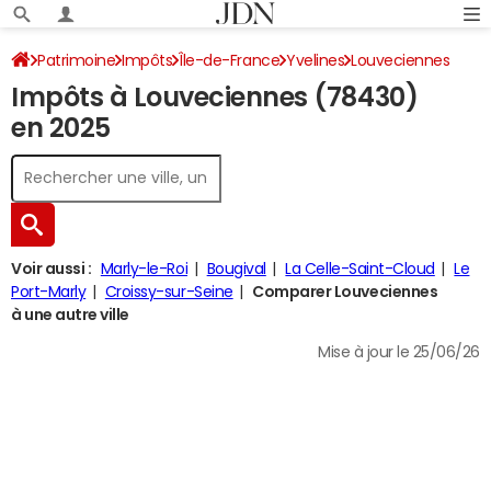
Patrimoine
Impôts
Île-de-France
Yvelines
Louveciennes
Impôts à Louveciennes (78430)
Impôt sur le revenu
en 2025
Voir aussi :
Marly-le-Roi
Bougival
La Celle-Saint-Cloud
Le
Port-Marly
Croissy-sur-Seine
Comparer Louveciennes
à une autre ville
Mise à jour le 25/06/26