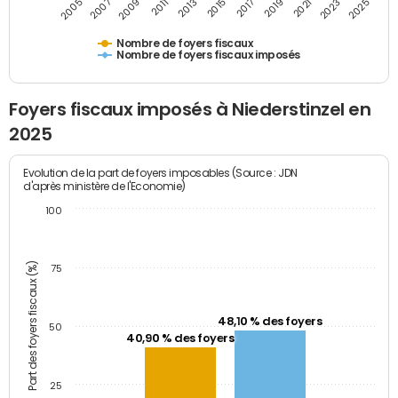
2009
2023
2017
2011
2025
2005
2019
2013
2007
2021
2015
Nombre de foyers fiscaux
Nombre de foyers fiscaux imposés
Foyers fiscaux imposés à Niederstinzel en
2025
Evolution de la part de foyers imposables (Source : JDN
d'après ministère de l'Economie)
100
Part des foyers fiscaux (%)
75
48,10 % des foyers
50
40,90 % des foyers
25