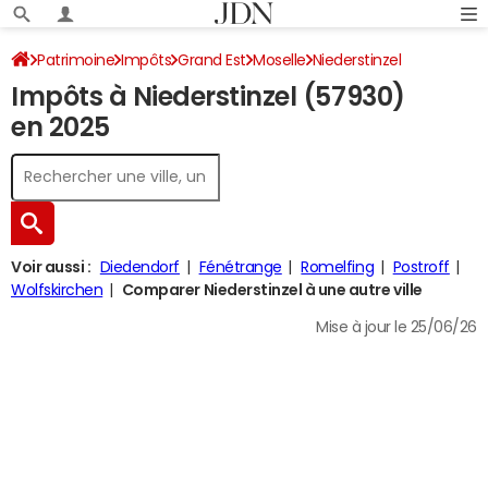
Patrimoine
Impôts
Grand Est
Moselle
Niederstinzel
Impôts à Niederstinzel (57930)
Impôt sur le revenu
en 2025
Voir aussi :
Diedendorf
Fénétrange
Romelfing
Postroff
Wolfskirchen
Comparer Niederstinzel à une autre ville
Mise à jour le 25/06/26