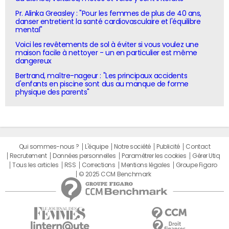
Pr. Alinka Greasley : "Pour les femmes de plus de 40 ans,
danser entretient la santé cardiovasculaire et l'équilibre
mental"
Voici les revêtements de sol à éviter si vous voulez une
maison facile à nettoyer - un en particulier est même
dangereux
Bertrand, maître-nageur : "Les principaux accidents
d'enfants en piscine sont dus au manque de forme
physique des parents"
Qui sommes-nous ?
L'équipe
Notre société
Publicité
Contact
Recrutement
Données personnelles
Paramétrer les cookies
Gérer Utiq
Tous les articles
RSS
Corrections
Mentions légales
Groupe Figaro
© 2025 CCM Benchmark