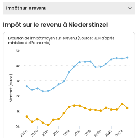
Impôt sur le revenu
Impôt sur le revenu à Niederstinzel
Evolution de l'impôt moyen sur le revenu (Source : JDN d'après
ministère de l'Economie)
5k
4k
Montant (euros)
3k
2k
1k
0k
2014
2024
2010
2020
2012
2022
2006
2016
2008
2018