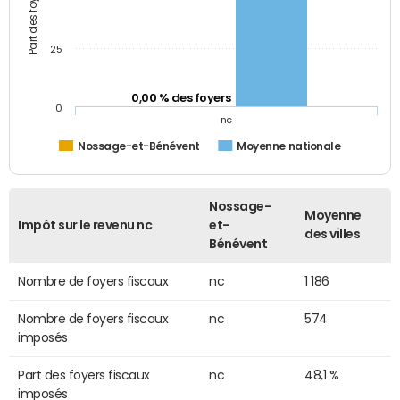
25
0,00 % des foyers
0
nc
Nossage-et-Bénévent
Moyenne nationale
Nossage-
Moyenne
Impôt sur le revenu nc
et-
des villes
Bénévent
Nombre de foyers fiscaux
nc
1 186
Nombre de foyers fiscaux
nc
574
imposés
Part des foyers fiscaux
nc
48,1 %
imposés