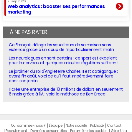
21 sep 2026
Web analytics : booster ses performances
marketing
À NE PAS RATER
Ce Français déloge les squatteurs de sa maison sans
violence grâce à un coup de fil particulièrement malin
Les neurologues en sont certains : ce sport est excellent
pour le cerveau et quelques minutes régulières suffisent
Le jardinier du roi d'Angleterre Charles III est catégorique :
avant fin août, voici ce qu'il faut impérativement faire
dans son jardin
Il crée une entreprise de 10 millions de dollars en seulement
6 mois grâce à l'IA : voici la méthode de Ben Broca
Qui sommes-nous ?
L'équipe
Notre société
Publicité
Contact
Recrutement
Données personnelles
Paramétrer les cookies
Gérer Utiq