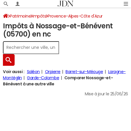
Patrimoine
Impôts
Provence-Alpes-Côte d'Azur
Impôts à Nossage-et-Bénévent
Hautes-Alpes
Nossage-et-Bénévent
Impôt sur le revenu
(05700) en nc
Voir aussi :
Saléon
Orpierre
Barret-sur-Méouge
Laragne-
Montéglin
Garde-Colombe
Comparer Nossage-et-
Bénévent à une autre ville
Mise à jour le 25/06/26