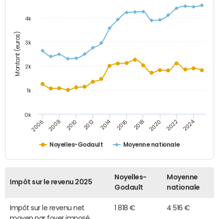
4k
Montant (euros)
3k
2k
1k
0k
2014
2024
2010
2020
2012
2022
2006
2016
2008
2018
Noyelles-Godault
Moyenne nationale
Noyelles-
Moyenne
Impôt sur le revenu 2025
Godault
nationale
Impôt sur le revenu net
1 818 €
4 516 €
moyen par foyer imposé