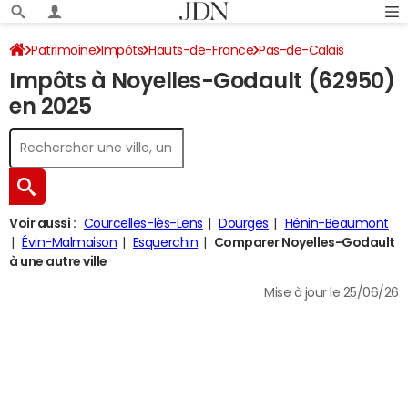
Patrimoine
Impôts
Hauts-de-France
Pas-de-Calais
Impôts à Noyelles-Godault (62950)
Noyelles-Godault
Impôt sur le revenu
en 2025
Voir aussi :
Courcelles-lès-Lens
Dourges
Hénin-Beaumont
Évin-Malmaison
Esquerchin
Comparer Noyelles-Godault
à une autre ville
Mise à jour le 25/06/26