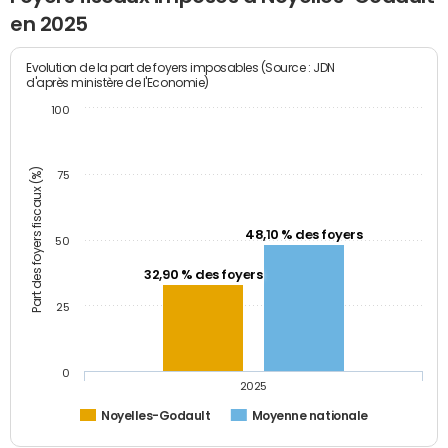
en 2025
Evolution de la part de foyers imposables (Source : JDN
d'après ministère de l'Economie)
100
Part des foyers fiscaux (%)
75
48,10 % des foyers
50
32,90 % des foyers
25
0
2025
Noyelles-Godault
Moyenne nationale