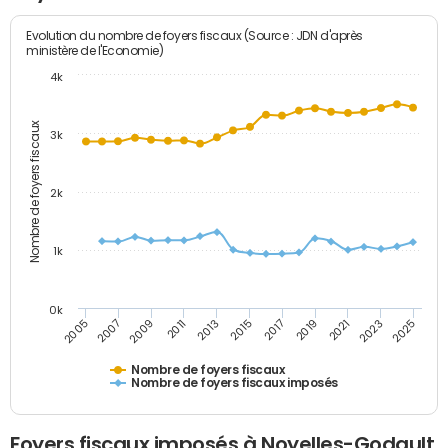
Evolution du nombre de foyers fiscaux (Source : JDN d'après
ministère de l'Economie)
4k
Nombre de foyers fiscaux
3k
2k
1k
0k
2005
2013
2021
2011
2019
2009
2017
2025
2007
2015
2023
Nombre de foyers fiscaux
Nombre de foyers fiscaux imposés
Foyers fiscaux imposés à Noyelles-Godault