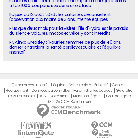
Punaises de lit : cette poudre ménagère à quelques euros
a tué 100% des punaises dans une étude
Eclipse du 12 août 2026 : les autorités déconseillent
l'observation aux moins de 3 ans, même équipés
Plus que deux mois pour la visiter : l'île d'Hydra est le paradis
du silence, voitures, motos et vélos y sont interdits
Pr. Alinka Greasley : "Pour les femmes de plus de 40 ans,
danser entretient la santé cardiovasculaire et l'équilibre
mental"
Qui sommes-nous ?
L'équipe
Notre société
Publicité
Contact
Recrutement
Données personnelles
Paramétrer les cookies
Gérer Utiq
Tous les articles
RSS
Corrections
Mentions légales
Groupe Figaro
© 2025 CCM Benchmark