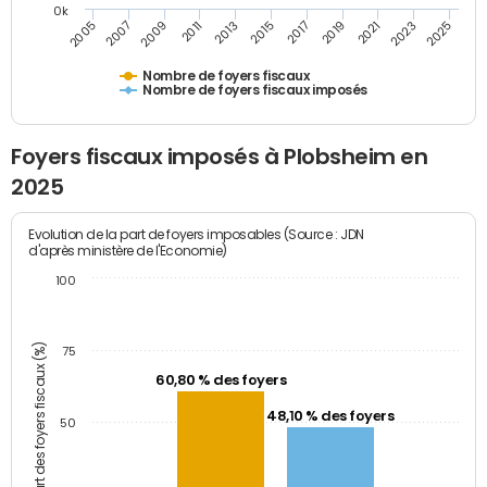
0k
2005
2013
2021
2011
2019
2009
2017
2025
2007
2015
2023
Nombre de foyers fiscaux
Nombre de foyers fiscaux imposés
Foyers fiscaux imposés à Plobsheim en
2025
Evolution de la part de foyers imposables (Source : JDN
d'après ministère de l'Economie)
100
Part des foyers fiscaux (%)
75
60,80 % des foyers
48,10 % des foyers
50