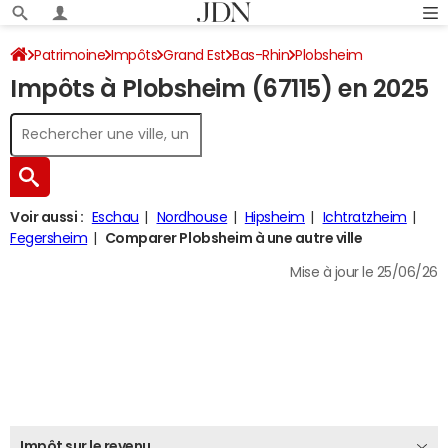
Patrimoine
Impôts
Grand Est
Bas-Rhin
Plobsheim
Impôts à Plobsheim (67115) en 2025
Impôt sur le revenu
Voir aussi :
Eschau
Nordhouse
Hipsheim
Ichtratzheim
Fegersheim
Comparer Plobsheim à une autre ville
Mise à jour le 25/06/26
Impôt sur le revenu