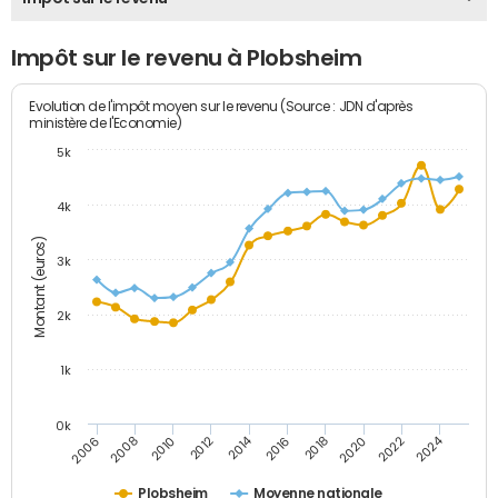
Impôt sur le revenu à Plobsheim
Evolution de l'impôt moyen sur le revenu (Source : JDN d'après
ministère de l'Economie)
5k
4k
Montant (euros)
3k
2k
1k
0k
2014
2024
2010
2020
2012
2022
2006
2016
2008
2018
Plobsheim
Moyenne nationale