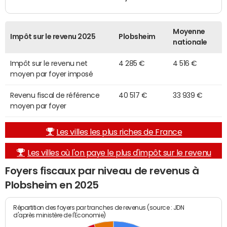
Moyenne
Impôt sur le revenu 2025
Plobsheim
nationale
Impôt sur le revenu net
4 285 €
4 516 €
moyen par foyer imposé
Revenu fiscal de référence
40 517 €
33 939 €
moyen par foyer
Les villes les plus riches de France
Les villes où l'on paye le plus d'impôt sur le revenu
Foyers fiscaux par niveau de revenus à
Plobsheim en 2025
Répartition des foyers par tranches de revenus (source : JDN
d'après ministère de l'Economie)